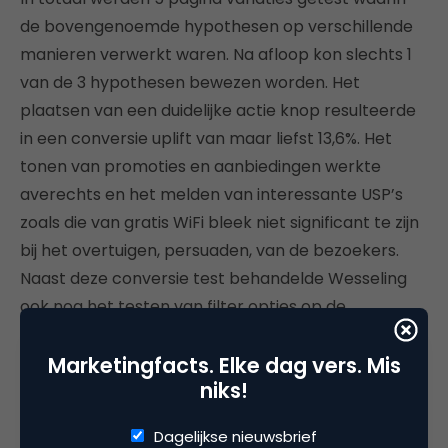
de bovengenoemde hypothesen op verschillende
manieren verwerkt waren. Na afloop kon slechts 1
van de 3 hypothesen bewezen worden. Het
plaatsen van een duidelijke actie knop resulteerde
in een conversie uplift van maar liefst 13,6%. Het
tonen van promoties en aanbiedingen werkte
averechts en het melden van interessante USP’s
zoals die van gratis WiFi bleek niet significant te zijn
bij het overtuigen, persuaden, van de bezoekers.
Naast deze conversie test behandelde Wesseling
ook nog het testen van filter opties op de
resultaten pagina van de interne zoekmachine en
Marketingfacts. Elke dag vers. Mis
het opnemen van een veel gestelde vragen module
niks!
bij het boekingsformulier.
Dagelijkse nieuwsbrief