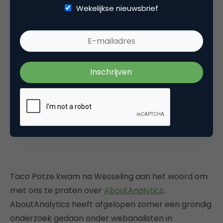
Wekelijkse nieuwsbrief
Taco Potze kwam na Wesseling aan het woord om
met ons te praten over
AboutAnalytics
.
AboutAnalytics heeft afgelopen zomer een grondig
onderzoek gedaan onder webanalisten in