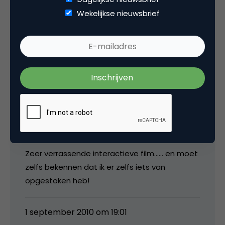
vanuit vakmatige interesse kijk je dit uit.
Wekelijkse nieuwsbrief
Wachtend op de verrassing die niet komt. Wel
jammer.
1 september 2010 om 18:47
Derk S
Zeer verrassende interactieve film…… en moet
zelfs bekennen dat ik er zelfs iets van
opgestoken heb!
1 september 2010 om 19:01