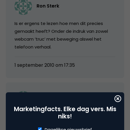
Ron Sterk
Is er ergens te lezen hoe men dit precies
gemaakt heeft? Onder de indruk van zowel
webcam ’truc’ met beweging alswel het
telefoon verhaal.
1 september 2010 om 17:35
Krijn
Marketingfacts. Elke dag vers. Mis
niks!
Het mag dan vernieuwend (?) en interactief
zijn, het is echt een heule saaie film. Alleen
Dagelijkse nieuwsbrief