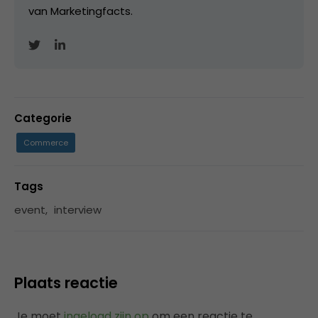
van Marketingfacts.
Categorie
Commerce
Tags
event
,
interview
Plaats reactie
Je moet
ingelogd zijn op
om een reactie te