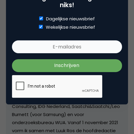
niks!
Deel dit artikel
Dagelijkse nieuwsbrief
Wekelijkse nieuwsbrief
Kopieer link
Matthijs van den Broek
Editor-in-Chief bij
Marketingfacts
Van april 2007 tot juni 2011 was ik freelance
editor/ communitymanager / hoofdredacteur bij
Marketingfacts. Tussendoor werkte ik bij Insites
Consulting, IDG Nederland, Saatchi&Saatchi;/Leo
Burnett (voor Samsung) en voor
onderzoeksbureau WUA. Vanaf 1 november 2021
vorm ik samen met Luuk Ros de hoofdredactie