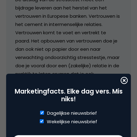
bijdrage leveren aan het herstel van het
vertrouwen in Europese banken. Vertrouwen is
het cement in intermenselijke relaties.
Vertrouwen komt te voet en vertrekt te
paard. Het opbouwen van vertrouwen doe je
dan ook niet op papier door een naar
verwachting ondoorzichtig stresstestje, maar
doe je vooral door een (zakelijke) relatie in de
praktijk te laten ervaren dat je ook
daadwerkelijk bent te vertrouwen.
Marketingfacts. Elke dag vers. Mis
In relaties wordt er vroeg of laat aan het
niks!
vertrouwen geknaagd zodra één van beiden
Dagelijkse nieuwsbrief
ervaart dat loze beloften, mooie woorden of
glimmende folders alleen het eigen belang
Wekelijkse nieuwsbrief
hebben gediend, terwijl er in feite