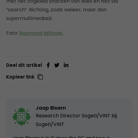
met het ongeleid snacken van alles en niks via
“search”. Richting, zoals weleer, maar dan
supermultimediaal.
Foto:
Raymond Witvoet
.
Deel dit artikel
Kopieer link
Jaap Bloem
Research Director Sogeti/VINT bij
Sogeti/VINT
Jaap Bloem is in IT since the PC and now a