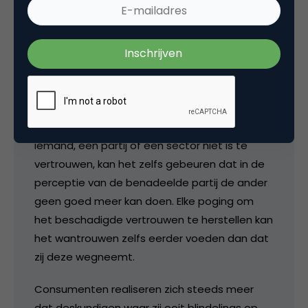
onvoldoende oog is geweest voor het
wederzijdse belang. Als blijkt dat de gemaakte
afspraken niet worden nagekomen, men te
nadrukkelijk bezig is met het eigen belang of
de winst ten koste van jou te maximaliseren
dan haakt de verliezer af.
Als het beeld eenmaal is ontstaan dat
iemand, een partij of een sector niet is te
vertrouwen, kan het zelfs gebeuren dat in de
perceptie van de benadeelde partij de ander
geen goed meer kan doen. Elke poging om
het beschadigde vertrouwen te herstellen kan
het wantrouwen zelfs eerder voeden dan dat
zij deze wegneemt.
Consumenten realiseren zich steeds meer
dat deskundigen waar zij ooit blindelings op