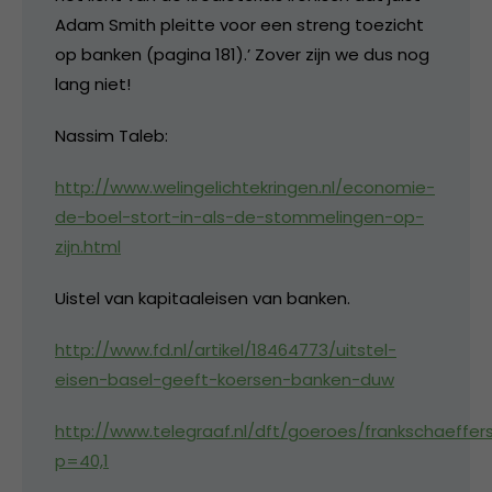
Adam Smith pleitte voor een streng toezicht
op banken (pagina 181).’ Zover zijn we dus nog
lang niet!
Nassim Taleb:
http://www.welingelichtekringen.nl/economie-
de-boel-stort-in-als-de-stommelingen-op-
zijn.html
Uistel van kapitaaleisen van banken.
http://www.fd.nl/artikel/18464773/uitstel-
eisen-basel-geeft-koersen-banken-duw
http://www.telegraaf.nl/dft/goeroes/frankschaeff
p=40,1