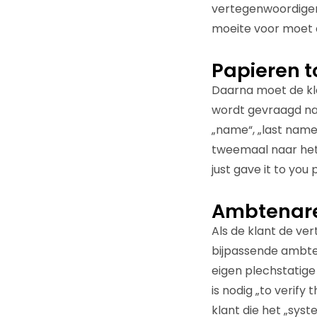
vertegenwoordiger
moeite voor moet
Papieren 
Daarna moet de kla
wordt gevraagd naa
„name“, „last name“
tweemaal naar hetz
just gave it to you
Ambtenar
Als de klant de ver
bijpassende ambten
eigen plechstatige
is nodig „to verif
klant die het „sys