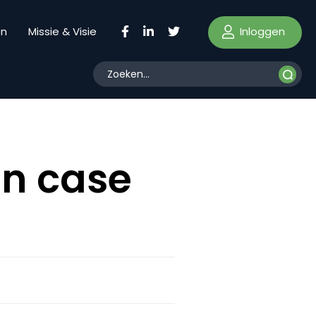
Inloggen
en
Missie & Visie
en case