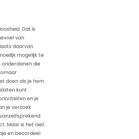
oosheid. Dat is
gevoel van
plaats daarvan
oeilijk mogelijk te
s onderdanen die
 zomaar
et doen als je hem
gelaten kunt
rioriteiten en je
aan je verzoek
n vanzelfsprekend
t. Maar is het niet
mpje en beoordeel