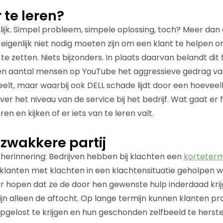
 te leren?
ijk. Simpel probleem, simpele oplossing, toch? Meer dan
eigenlijk niet nodig moeten zijn om een klant te helpen
 te zetten. Niets bijzonders. In plaats daarvan belandt dit 
een aantal mensen op YouTube het aggressieve gedrag va
elt, maar waarbij ook DELL schade lijdt door een hoeveel
ver het niveau van de service bij het bedrijf. Wat gaat er
en en kijken of er iets van te leren valt.
 zwakkere partij
 herinnering: Bedrijven hebben bij klachten een
korteterm
klanten met klachten in een klachtensituatie geholpen 
 hopen dat ze de door hen gewenste hulp inderdaad krijg
ijn alleen de aftocht. Op lange termijn kunnen klanten p
gelost te krijgen en hun geschonden zelfbeeld te herstel