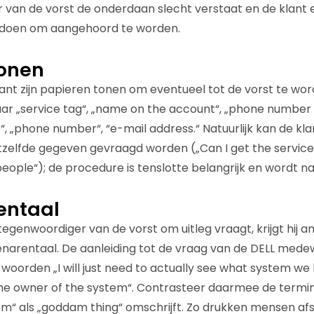
 van de vorst de onderdaan slecht verstaat en de klant
 doen om aangehoord te worden.
tonen
nt zijn papieren tonen om eventueel tot de vorst te wor
r „service tag“, „name on the account“, „phone number i
, „phone number“, “e-mail address.“ Natuurlijk kan de kla
elfde gegeven gevraagd worden („Can I get the service t
 people“); de procedure is tenslotte belangrijk en wordt 
entaal
tegenwoordiger van de vorst om uitleg vraagt, krijgt hij a
arentaal. De aanleiding tot de vraag van de DELL medewer
 woorden „I will just need to actually see what system we
y the owner of the system“. Contrasteer daarmee de termi
tem“ als „goddam thing“ omschrijft. Zo drukken mensen afs