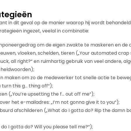
ategieën
ant in dit geval op de manier waarop hij wordt behandeld
ategieën ingezet, veelal in combinatie:
mponeergedrag om de eigen zwakte te maskeren en de an
eeuwen, vloeken, schelden, tieren („Your automated crap su
 suck, all right?“ en ruimhartig gebruik van veel andere,
cheldwoorden);
in maken om zo de medewerker tot snelle actie te bewege
turn this g… thing off“);
en („You’re upsetting the f… out off me“);
ver het e-mailadres: „I’m not gonna give it to you“);
 absurd afschilderen („What do I gotta do? Rip the damn b
o I gotta do? Will you please tell me?“);