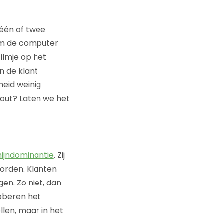
 één of twee
 om de computer
filmje op het
n de klant
heid weinig
 fout? Laten we het
ijndominantie
. Zij
worden. Klanten
en. Zo niet, dan
roberen het
len, maar in het