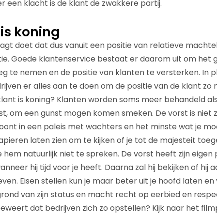
 een klacht is de klant de zwakkere partij.
 is koning
aagt doet dat dus vanuit een positie van relatieve machtel
tie. Goede klantenservice bestaat er daarom uit om het 
 te nemen en de positie van klanten te versterken. In 
ijven er alles aan te doen om de positie van de klant zo m
klant is koning? Klanten worden soms meer behandeld al
orst, om een gunst mogen komen smeken. De vorst is niet
oont in een paleis met wachters en het minste wat je mo
 papieren laten zien om te kijken of je tot de majesteit toe
e hem natuurlijk niet te spreken. De vorst heeft zijn eigen p
eer hij tijd voor je heeft. Daarna zal hij bekijken of hij 
ven. Eisen stellen kun je maar beter uit je hoofd laten e
grond van zijn status en macht recht op eerbied en respec
eweert dat bedrijven zich zo opstellen? Kijk naar het fil