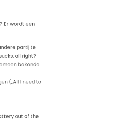
? Er wordt een
dere partij te
cks, all right?
 algemeen bekende
n („All I need to
attery out of the