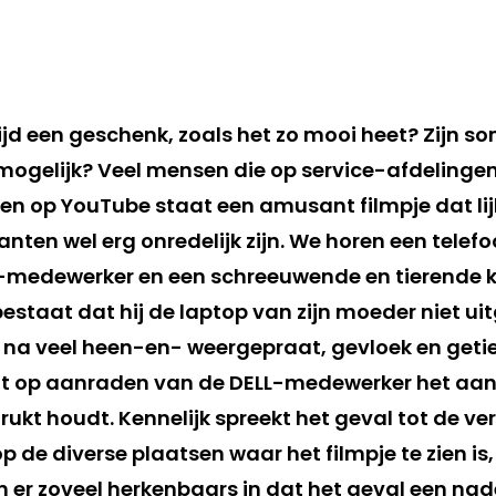
tijd een geschenk, zoals het zo mooi heet? Zijn 
ogelijk? Veel mensen die op service-afdelinge
en op YouTube staat een amusant filmpje dat lij
nten wel erg onredelijk zijn. We horen een telef
-medewerker en een schreeuwende en tierende k
estaat dat hij de laptop van zijn moeder niet uitg
na veel heen-en- weergepraat, gevloek en getie
nt op aanraden van de DELL-medewerker het aan
ukt houdt. Kennelijk spreekt het geval tot de ve
p de diverse plaatsen waar het filmpje te zien is,
n er zoveel herkenbaars in dat het geval een nad