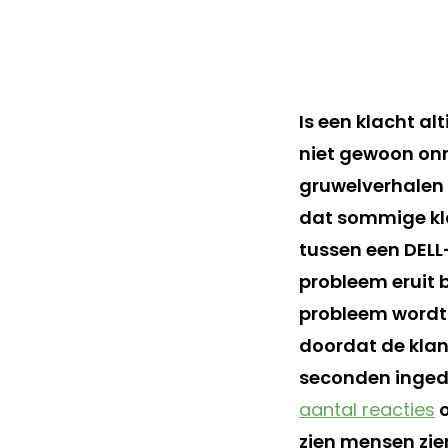
Is een klacht al
niet gewoon onm
gruwelverhalen 
dat sommige kla
tussen een DELL
probleem eruit b
probleem wordt 
doordat de kla
seconden ingedr
aantal reacties
o
zien mensen zie