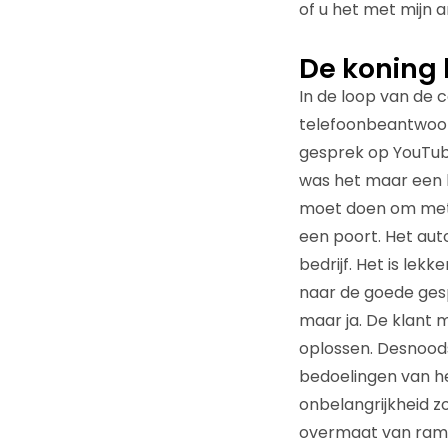
of u het met mijn 
De koning 
In de loop van de c
telefoonbeantwoor
gesprek op YouTube
was het maar een ha
moet doen om met i
een poort. Het aut
bedrijf. Het is le
naar de goede gesp
maar ja. De klant 
oplossen. Desnoods
bedoelingen van het
onbelangrijkheid z
overmaat van ramp 