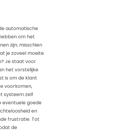
r de automatische
 hebben om het
en zijn; misschien
at je zoveel moeite
? Je staat voor
 het vorstelijke
t is om de klant
 te voorkomen,
t systeem zelf
le eventuele goede
machteloosheid en
e frustratie. Tot
zodat de