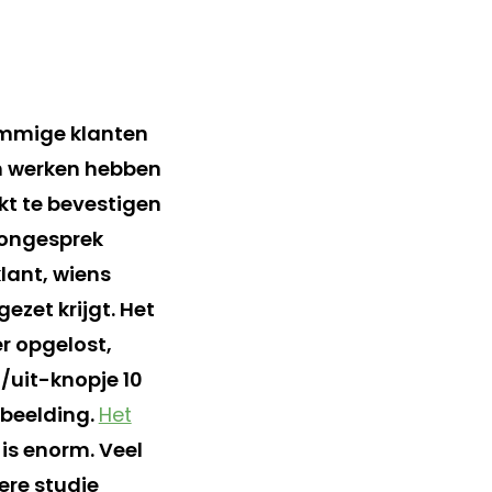
sommige klanten
n werken hebben
kt te bevestigen
oongesprek
lant, wiens
ezet krijgt. Het
r opgelost,
/uit-knopje 10
rbeelding.
Het
 is enorm. Veel
ere studie