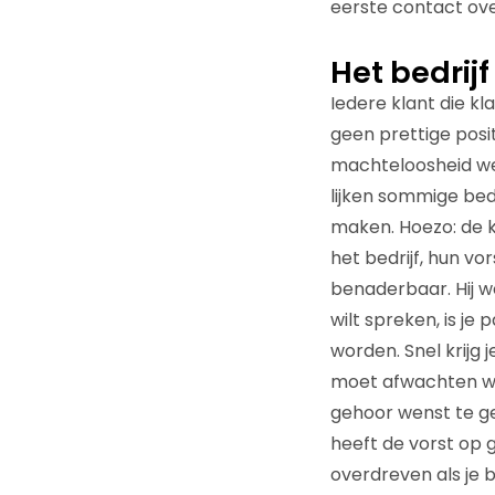
eerste contact over
Het bedrijf
Iedere klant die kl
geen prettige posi
machteloosheid weg
lijken sommige bedr
maken. Hoezo: de 
het bedrijf, hun v
benaderbaar. Hij w
wilt spreken, is je
worden. Snel krijg j
moet afwachten wann
gehoor wenst te ge
heeft de vorst op 
overdreven als je b