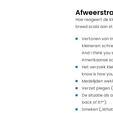
Afweerstr
Hoe reageert de kl
breed scala aan str
Vertonen van i
kleineren: schr
And I think you
Amerikaanse s
Het verzoek kle
know is how you 
Medelijden wekk
Verzet plegen (o
De situatie als
back of it?“);
Smeken („What d