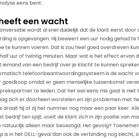
analyse eens bent.
heeft een wacht
onversatie wordt al snel duidelijk dat de klant eerst doo
ding is opgevangen. Hij beweert een uur nodig gehad te
 te kunnen voeren. Dat is zou heel goed overdreven kunn
lf uur of twintig minuten. Maar wat is het effect ervan d
emand van een bedrijf over je klacht te kunnen spreken
omatisch telefoonbeantwoordingssysteem is de wacht van
kker goedkoop omdat er geen menselijke tussenkomst vereis
rekspartner te leiden. Dat het wel eens mis gaat is niet
mag zich er doorheen worstelen en zijn problemen met he
 draait hij of zij het nummer nog maar een paar keer. Al
 bedrijf ten spijt, voelt de klant zich in zijn positie van 
o natuurlijk alleen maar bevestigd. Het gevolg? Toenemend
is in het DELL-geval dan ook de verbinding nog slecht, 