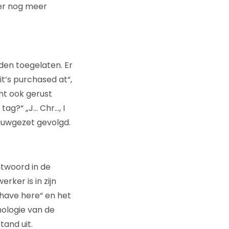
 er nog meer
den toegelaten. Er
t’s purchased at“,
nt ook gerust
ag?“ „J… Chr…, I
nauwgezet gevolgd.
ntwoord in de
ker is in zijn
 have here“ en het
nologie van de
tand uit.