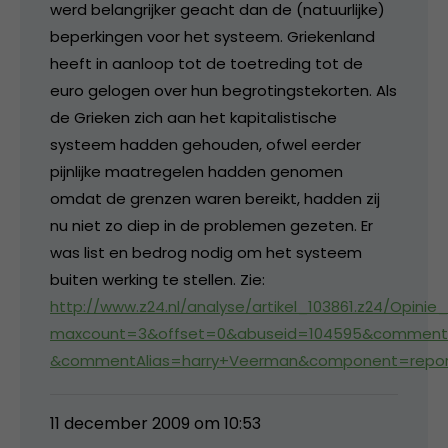
werd belangrijker geacht dan de (natuurlijke)
beperkingen voor het systeem. Griekenland
heeft in aanloop tot de toetreding tot de
euro gelogen over hun begrotingstekorten. Als
de Grieken zich aan het kapitalistische
systeem hadden gehouden, ofwel eerder
pijnlijke maatregelen hadden genomen
omdat de grenzen waren bereikt, hadden zij
nu niet zo diep in de problemen gezeten. Er
was list en bedrog nodig om het systeem
buiten werking te stellen. Zie:
http://www.z24.nl/analyse/artikel_103861.z24/Opi
maxcount=3&offset=0&abuseid=104595&comment
&commentAlias=harry+Veerman&component=repor
11 december 2009 om 10:53