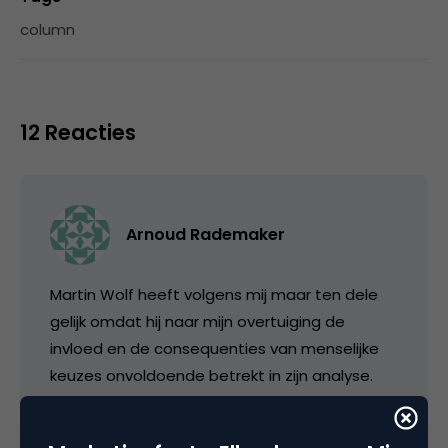
column
12 Reacties
Arnoud Rademaker
Martin Wolf heeft volgens mij maar ten dele
gelijk omdat hij naar mijn overtuiging de
invloed en de consequenties van menselijke
keuzes onvoldoende betrekt in zijn analyse.
‘De handel in beloften’ crasht regelmatig
omdat het kuddegedrag in aanloop naar een