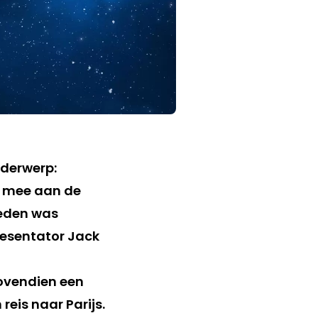
nderwerp:
e mee aan de
leden was
resentator Jack
bovendien een
reis naar Parijs.