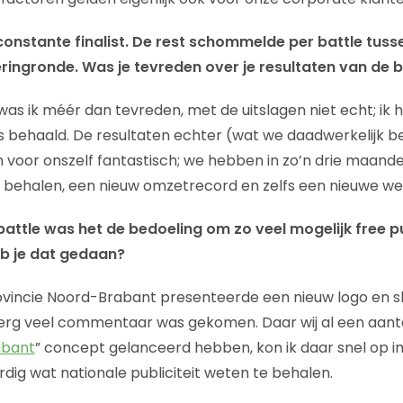
onstante finalist. De rest schommelde per battle tusse
reringronde. Was je tevreden over je resultaten van de 
as ik méér dan tevreden, met de uitslagen niet echt; ik h
s behaald. De resultaten echter (wat we daadwerkelijk b
n voor onszelf fantastisch; we hebben in zo’n drie maande
 behalen, een nieuw omzetrecord en zelfs een nieuwe we
battle was het de bedoeling om zo veel mogelijk free pu
b je dat gedaan?
rovincie Noord-Brabant presenteerde een nieuw logo en s
erg veel commentaar was gekomen. Daar wij al een aanta
abant
” concept gelanceerd hebben, kon ik daar snel op i
dig wat nationale publiciteit weten te behalen.