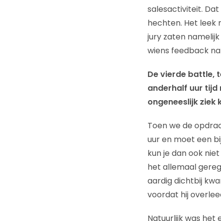
salesactiviteit. D
hechten. Het leek 
jury zaten namelij
wiens feedback natu
De vierde battle, 
anderhalf uur tij
ongeneeslijk ziek
Toen we de opdrach
uur en moet een bi
kun je dan ook nie
het allemaal gerege
aardig dichtbij kwa
voordat hij overle
Natuurlijk was het