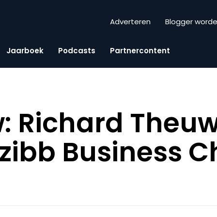
Adverteren
Blogger word
Jaarboek
Podcasts
Partnercontent
w: Richard Theuw
zibb Business C