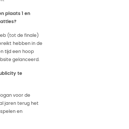
n plaats 1 en
battles?
eb (tot de finale)
ereikt hebben in de
n tijd een hoop
bsite gelanceerd.
blicity te
logan voor de
l jaren terug het
nspelen en