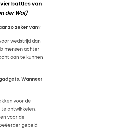
 vier battles van
van der Wal)
aar zo zeker van?
 voor wedstrijd dan
club mensen achter
acht aan te kunnen
 gadgets. Wanneer
zakken voor de
 te ontwikkelen.
jzen voor de
toeëerder gebeld