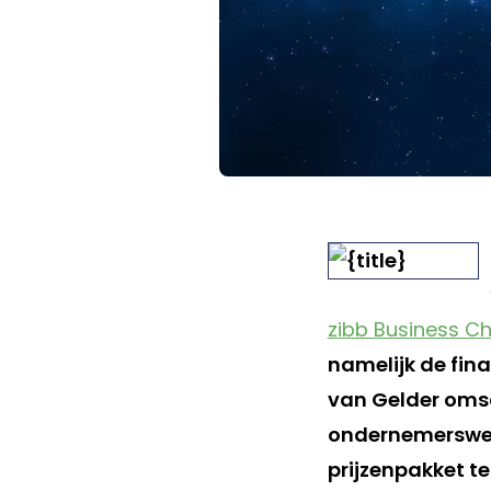
zibb Business C
namelijk de fin
van Gelder omsc
ondernemersweds
prijzenpakket te