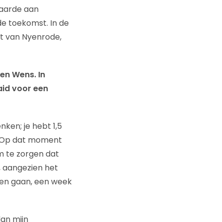
waarde aan
de toekomst. In de
t van Nyenrode,
Een Wens. In
aid voor een
ken; je hebt 1,5
s. Op dat moment
m te zorgen dat
, aangezien het
zien gaan, een week
dan mijn