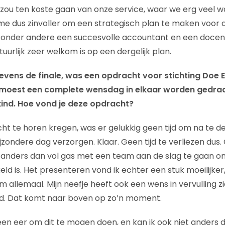
at zou ten koste gaan van onze service, waar we erg veel 
me dus zinvoller om een strategisch plan te maken voor 
k onder andere een succesvolle accountant en een docen
urlijk zeer welkom is op een dergelijk plan.
tevens de finale, was een opdracht voor stichting Doe 
d moest een complete wensdag in elkaar worden gedra
 kind. Hoe vond je deze opdracht?
t te horen kregen, was er gelukkig geen tijd om na te den
jzondere dag verzorgen. Klaar. Geen tijd te verliezen du
t anders dan vol gas met een team aan de slag te gaan o
ld is. Het presenteren vond ik echter een stuk moeilijker
m allemaal. Mijn neefje heeft ook een wens in vervulling 
ed. Dat komt naar boven op zo’n moment.
 een eer om dit te mogen doen, en kan ik ook niet anders 