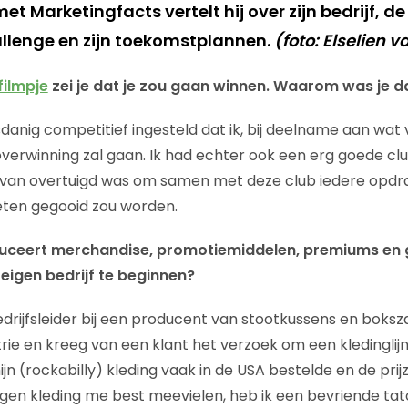
met Marketingfacts vertelt hij over zijn bedrijf, de
llenge en zijn toekomstplannen.
(foto: Elselien 
filmpje
zei je dat je zou gaan winnen. Waarom was je d
sdanig competitief ingesteld dat ik, bij deelname aan wat
e overwinning zal gaan. Ik had echter ook een erg goede 
 van overtuigd was om samen met deze club iedere opdr
eten gegooid zou worden.
duceert merchandise, promotiemiddelen, premiums en
eigen bedrijf te beginnen?
drijfsleider bij een producent van stootkussens en boks
rie en kreeg van een klant het verzoek om een kledinglijn
ijn (rockabilly) kleding vaak in de USA bestelde en de pri
igen kleding me best meevielen, heb ik een bevriende ta