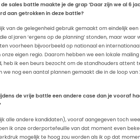
e sales battle maakte je de grap ‘Daar zijn we al 6 ja
ard aan getrokken in deze battle?
lijk van de gelegenheid gebruik gemaakt om eindelijk een 
die al jaren ‘ergens op de planning’ stonden, maar waar w
n voorheen bijvoorbeeld op nationaal en internationaal
n onze eigen regio. Daarom hebben we een lokale mailing
d, heb ik een beurs bezocht om de standhouders attent 
 we nog een aantal plannen gemaakt die in de loop van 
ijdens de vrije battle een andere case dan je vooraf 
?
nlijk alle andere kandidaten), vooraf aangegeven toch wee
oen ik onze orderportefeuille van dat moment even beke
erkdruk mogelijk te hoog zou worden als ik op dat moment