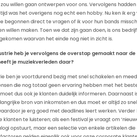
j zou willen gaan ontwerpen voor ons. Vervolgens hadden
 tijd was het overigens nog echt een hobby. Nu ken ik erg
ie begonnen direct te vragen of ik voor hun bands missch
 willen maken. Toen we dat zijn gaan doen, is ons bedrijf
gekomen waarvan het einde nog niet in zicht is.
strie heb je vervolgens de overstap gemaakt naar de
eeft je muziekverleden daar?
rie ben je voortdurend bezig met snel schakelen en meed
nsen die nog totaal geen ervaring hebben met het beste
moet dus ook je klanten duidelijk informeren. Daarnaast 
angrijke bron van inkomsten en dus moet er altijd zo sne
ardoor je erg goed met deadlines leert werken. Verder l
 klanten te luisteren; als een festival je vraagt om ‘nieuw
talogi opstuurt, maar een selectie van enkele artikelen die 
 factoren gelden eigenlijk ook voor onze corporate klante