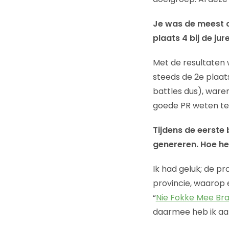
Je was de meest c
plaats 4 bij de ju
Met de resultaten w
steeds de 2e plaat
battles dus), ware
goede PR weten te
Tijdens de eerste 
genereren. Hoe he
Ik had geluk; de p
provincie, waarop 
“
Nie Fokke Mee Br
daarmee heb ik aar