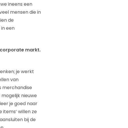
 we ineens een
 veel mensen die in
ien de
 in een
 corporate markt.
enken; je werkt
llen van
is merchandise
l mogelijk nieuwe
eer je goed naar
e items’ willen ze
aansluiten bij de
n.