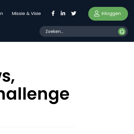
Inloggen
en
Missie & Visie
s,
hallenge