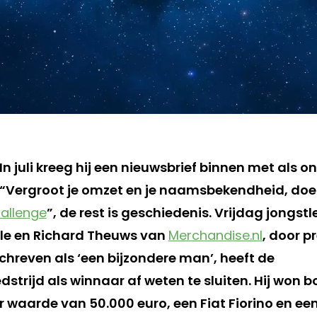
In juli kreeg hij een nieuwsbrief binnen met als o
“Vergroot je omzet en je naamsbekendheid, do
hallenge
”, de rest is geschiedenis. Vrijdag jongst
ale en Richard Theuws van
Merchandise.nl
, door p
hreven als ‘een bijzondere man’, heeft de
trijd als winnaar af weten te sluiten. Hij won 
r waarde van 50.000 euro, een Fiat Fiorino en een 