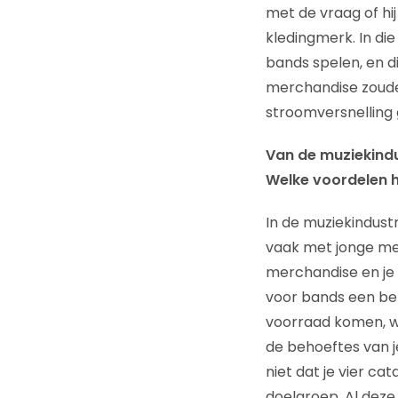
met de vraag of hi
kledingmerk. In die
bands spelen, en d
merchandise zouden
stroomversnelling 
Van de muziekindu
Welke voordelen h
In de muziekindust
vaak met jonge me
merchandise en je 
voor bands een bel
voorraad komen, wa
de behoeftes van je
niet dat je vier ca
doelgroep. Al deze