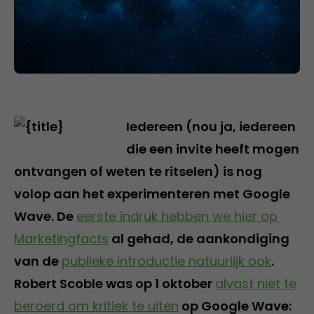
Iedereen (nou ja, iedereen
die een invite heeft mogen
ontvangen of weten te ritselen) is nog
volop aan het experimenteren met Google
Wave. De
eerste indruk hebben we hier op
Marketingfacts
al gehad, de aankondiging
van de
publieke introductie natuurlijk ook
.
Robert Scoble was op 1 oktober
alvast niet te
beroerd om kritiek te uiten
op Google Wave: