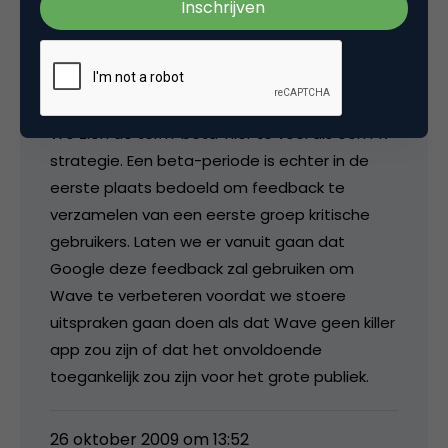
comments bij een artikel ook gemakkelijk een
server-side API zou kunnen worden gebruikt
zodat deze als kant-en-klare HTML
geserveerd kunnen worden.
We zien de term ‘beta’ hier te veel als een PR-
strategie. Een beta-periode is echter in de
eerste plaats bedoeld om feedback te
verzamelen van een eerste groep kritische
gebruikers. Laten we er vanuit gaan dat
Google deze feedback zal gebruiken om
Wave te verbeteren voordat we stoere
uitspraken gaan doen als dat Wave geen killer
app zou zijn of dat het onvoldoende
toegankelijk zou zijn voor het grote publiek.
26 oktober 2009 om 13:52