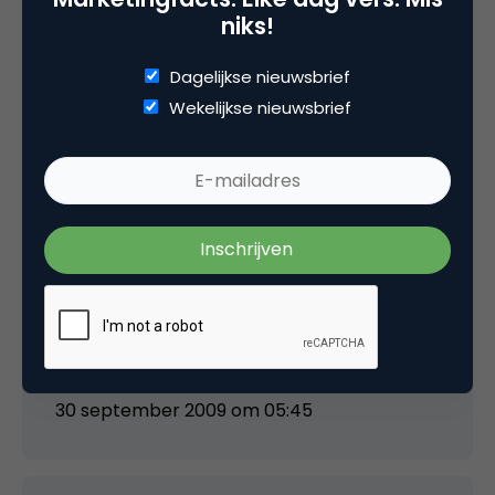
Henri
niks!
Dagelijkse nieuwsbrief
Natuurlijk veel interessanter dan alleen de
Wekelijkse nieuwsbrief
gebruikelijke grote ketens en reisorganisaties,
is om te weten, welke zelfstandige Internet
retailers in die top 100 staan. Deze prestatie is
natuurlijk veel groter.
Heeft iemand de totaallijst of kan hiervan een
ranglijst maken?
Henri
30 september 2009 om 05:45