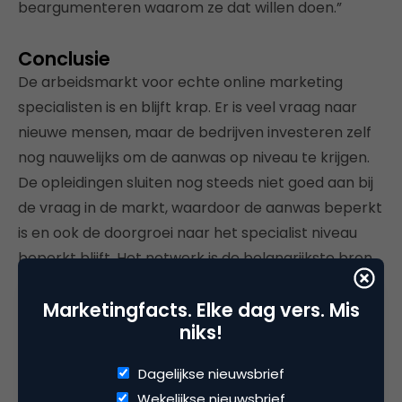
beargumenteren waarom ze dat willen doen.”
Conclusie
De arbeidsmarkt voor echte online marketing
specialisten is en blijft krap. Er is veel vraag naar
nieuwe mensen, maar de bedrijven investeren zelf
nog nauwelijks om de aanwas op niveau te krijgen.
De opleidingen sluiten nog steeds niet goed aan bij
de vraag in de markt, waardoor de aanwas beperkt
is en ook de doorgroei naar het specialist niveau
beperkt blijft. Het netwerk is de belangrijkste bron
voor het aannemen van mensen en personal
Marketingfacts. Elke dag vers. Mis
branding wordt steeds belangrijker om jezelf te
niks!
profileren als specialist.
Dagelijkse nieuwsbrief
Wekelijkse nieuwsbrief