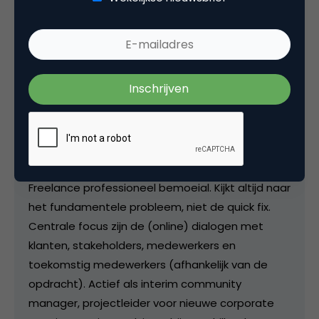
Deel dit artikel
Kopieer link
Bas van de Haterd
Professioneel bemoeial bij
Van de
Haterd Consultancy
Freelance professioneel bemoeial. Kijkt altijd naar
het fundamentele probleem, niet de quick fix.
Centrale focus zijn de (online) dialogen met
klanten, stakeholders, medewerkers en
toekomstig medewerkers (afhankelijk van de
opdracht). Actief als interim community
manager, projectleider voor nieuwe corporate