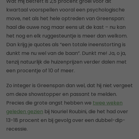
Wat mij betreft is 2,5 procent groei voor dit
kwartaal voorspellen vooral een psychologische
move, net als het hele optreden van Greenspan:
haal die ouwe nog maar eens uit de kast – nu kan
het nog en elk ruggesteuntje is meer dan welkom.
Dan krijg je quotes als “een totale ineenstorting is
dunkt me nu wel van de baan”. Dunkt me! Ja, o ja,
tenzij natuurlijk de huizenprijzen verder dalen met
een procentje of 10 of meer.
Zo integer is Greenspan dan wel, dat hij niet vergeet
om deze showstopper en passant te melden.
Precies die grote angst hebben we
twee weken
geleden gezien
bij Nouriel Roubini, die het had over
13-18 procent en bij gevolg over een dubbel-dip-
recessie.