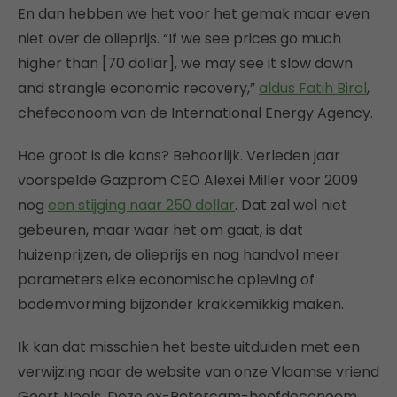
En dan hebben we het voor het gemak maar even
niet over de olieprijs. “If we see prices go much
higher than [70 dollar], we may see it slow down
and strangle economic recovery,”
aldus Fatih Birol
,
chefeconoom van de International Energy Agency.
Hoe groot is die kans? Behoorlijk. Verleden jaar
voorspelde Gazprom CEO Alexei Miller voor 2009
nog
een stijging naar 250 dollar
. Dat zal wel niet
gebeuren, maar waar het om gaat, is dat
huizenprijzen, de olieprijs en nog handvol meer
parameters elke economische opleving of
bodemvorming bijzonder krakkemikkig maken.
Ik kan dat misschien het beste uitduiden met een
verwijzing naar de website van onze Vlaamse vriend
Geert Noels. Deze ex-Petercam-hoofdeconoom