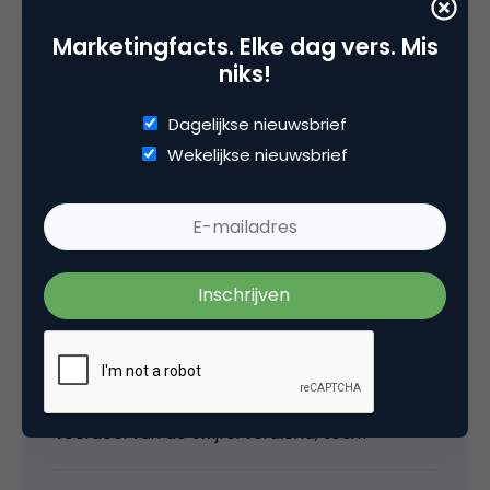
Den Haag? 😉 Of is iedereen fan?
Marketingfacts. Elke dag vers. Mis
niks!
2 juli 2009 om 08:09
Dagelijkse nieuwsbrief
Wekelijkse nieuwsbrief
Pieter Bas Elskamp
@Matthijs: We kunnen we een apart hoekje
voor je vrijhouden hoor… Ben uberhaupt niet
de grootste fan van politici, maar vind het wel
leuk wat Verhagen doet met Twitter en dit
originele idee. Dus dat maakt dat hij wel het
voordeel van de twijfel verdiend, toch?