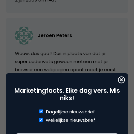
Jeroen Peters
Wauw, das gaaf! Dus in plaats van dat je
super ouderwets gewoon meteen met je
browser een webpagina opent moet je eerst
een plugin installeren, browser herstarten,
weer naar de web pagina gaan, wachten,
Marketingfacts. Elke dag vers. Mis
wachten en wachten en dan zie je een logo
niks!
bewegen! De techniek staat voor nix!
Dagelijkse nieuwsbrief
Zo had je bijvoorbeeld op de introductie van
Wekelijkse nieuwsbrief
Flash kunnen reageren.