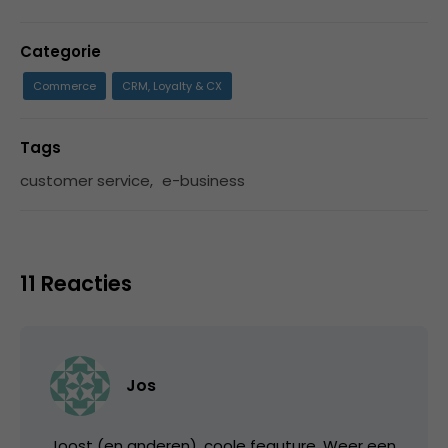
Categorie
Commerce
CRM, Loyalty & CX
Tags
customer service
,
e-business
11 Reacties
Jos
Joost (en anderen). coole feauture. Weer een