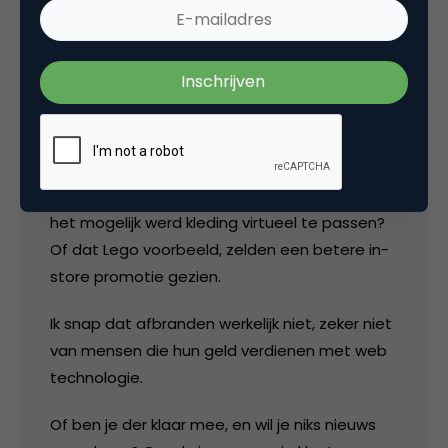
Waarom nou weer meteen afbranden?
Waarom zie je niet dat je bijvoorbeeld dat
printje (wat waarschijnlijk uit een printer komt
waar het papier al in zit en die al aan staat) in
de hoek van je kamer kan leggen, zodat je kan
zien hoe je nieuwe TV eruit ziet in jouw
interieur? Of dat voorbeeld van laatst waar
het mogelijk werd kleding virtueel te passen?
Of dat Lego voorbeeld, zelden een betere in-
store promotie gezien.
Ik snap dat afbranden werkelijk niet, zeker niet
van mensen die hun geld verdienen met web
technologie.
Of ben je der klaar mee, en wil je niks nieuws