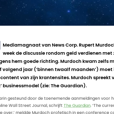
Mediamagnaat van News Corp. Rupert Murdoch
week de discussie rondom geld verdienen met z
lgens hem goede richting. Murdoch kwam zelfs m
f volgend jaar (‘binnen twaalf maanden’) moet
 content van zijn krantensites. Murdoch spreekt 
’ businessmodel (zie: The Guardian).
rin gesteund door de toenemende aanmeldingen voor h
ine Wall Street Journal, schrijft
The Guardian
. ‘The curre
be over,’ meldde Murdoch profetisch in een conference cal