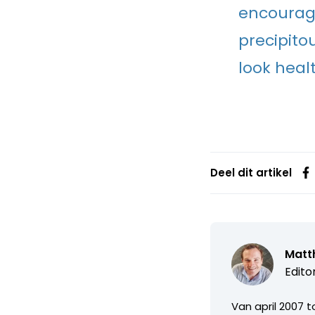
encouragi
precipito
look healt
Deel dit artikel
Matth
Edito
Van april 2007 