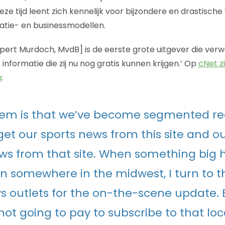
Deze tijd leent zich kennelijk voor bijzondere en drastische 
atie- en businessmodellen.
[Rupert Murdoch, MvdB] is de eerste grote uitgever die ver
 informatie die zij nu nog gratis kunnen krijgen.’ Op
cNet zi
n
:
lem is that we’ve become segmented re
et our sports news from this site and ou
ws from that site. When something big 
n somewhere in the midwest, I turn to t
s outlets for the on-the-scene update. 
not going to pay to subscribe to that lo