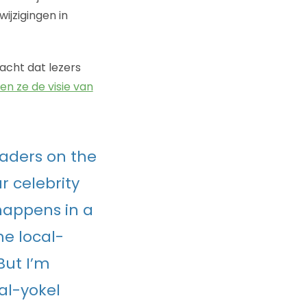
wijzigingen in
wacht dat lezers
en ze de visie van
aders on the
r celebrity
happens in a
he local-
But I’m
cal-yokel