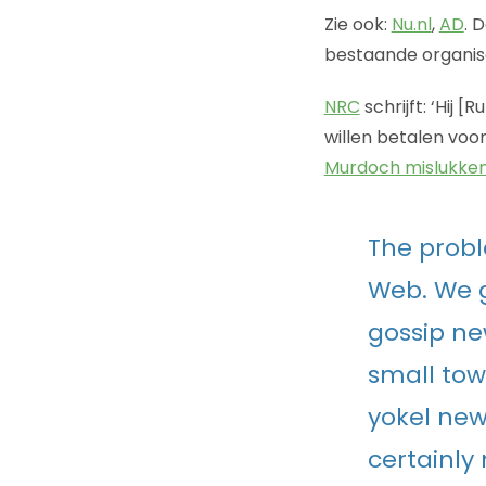
Zie ook:
Nu.nl
,
AD
. 
bestaande organis
NRC
schrijft: ‘Hij 
willen betalen voor
Murdoch mislukke
The prob
Web. We g
gossip ne
small tow
yokel new
certainly 