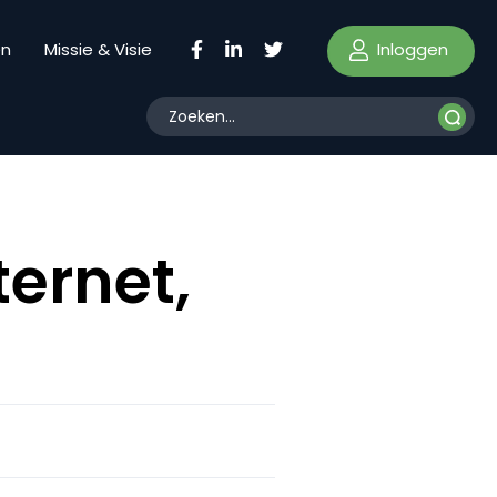
Inloggen
en
Missie & Visie
ternet,