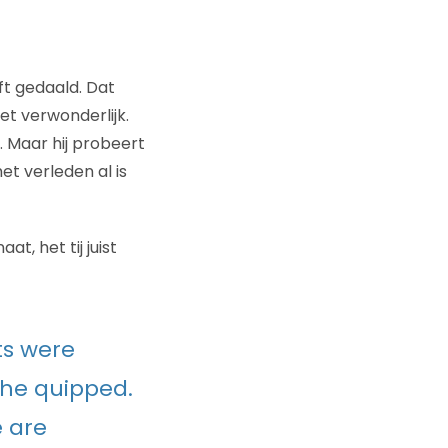
ft gedaald. Dat
et verwonderlijk.
 Maar hij probeert
t verleden al is
t, het tij juist
ts were
 he quipped.
e are