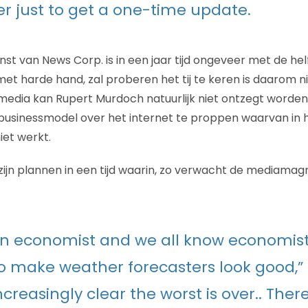
 just to get a one-time update.
st van News Corp. is in een jaar tijd ongeveer met de hel
et harde hand, zal proberen het tij te keren is daarom ni
media kan Rupert Murdoch natuurlijk niet ontzegt worden.
businessmodel over het internet te proppen waarvan in he
iet werkt.
jn plannen in een tijd waarin, zo verwacht de mediamagnaa
an economist and we all know economis
o make weather forecasters look good,”
 increasingly clear the worst is over.. Ther