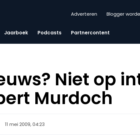
Adverteren
Blogger word
Jaarboek
Podcasts
Partnercontent
euws? Niet op in
pert Murdoch
11 mei 2009, 04:23