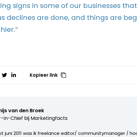
ng signs in some of our businesses that
us declines are done, and things are beg
hier.”
Kopieer link
ijs van den Broek
r-in-Chief bij
Marketingfacts
tot juni 2011 was ik freelance editor/ communitymanager / ho