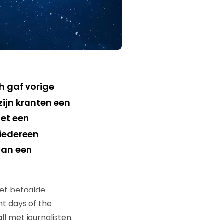
 gaf vorige
ijn kranten een
et een
 iedereen
van een
et betaalde
nt days of the
l met journalisten.