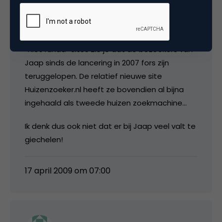
Jeroen Albers
Als je de Google trends kijkt van de overige
“niet funda” sites zie je dat de bezoekers van
Jaap sinds de lancering in 2007 fors zijn
teruggelopen. De relatief nieuwe site
Huizenzoeker.nl heeft ze bovendien al bijna
ingehaald als tweede huizen zoekmachine…
Ik denk dus ook niet dat er bij Jaap veel valt te
giechelen!
17 april 2009 om 07:00