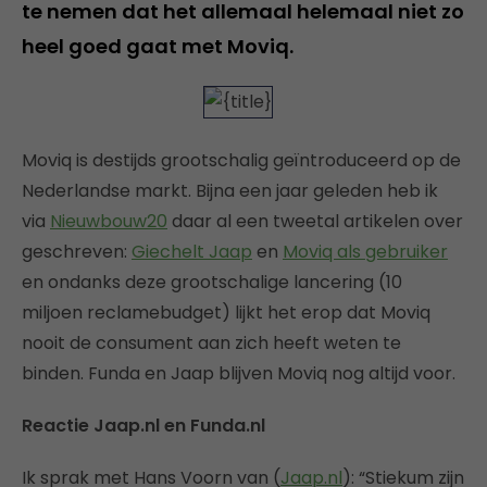
te nemen dat het allemaal helemaal niet zo
heel goed gaat met Moviq.
Moviq is destijds grootschalig geïntroduceerd op de
Nederlandse markt. Bijna een jaar geleden heb ik
via
Nieuwbouw20
daar al een tweetal artikelen over
geschreven:
Giechelt Jaap
en
Moviq als gebruiker
en ondanks deze grootschalige lancering (10
miljoen reclamebudget) lijkt het erop dat Moviq
nooit de consument aan zich heeft weten te
binden. Funda en Jaap blijven Moviq nog altijd voor.
Reactie Jaap.nl en Funda.nl
Ik sprak met Hans Voorn van (
Jaap.nl
): “Stiekum zijn