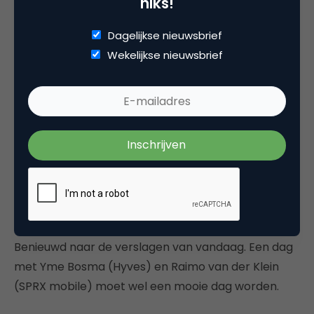
niks!
zelfs van voor de dot.com crash (wie herinnert zich
Hot Orange nog?). Toen hij experimenteren
Dagelijkse nieuwsbrief
wetenschappelijk ging duiden met Karl Poppers
Wekelijkse nieuwsbrief
falsificatietheorie ging het de zaal alleen iets te ver.
De dagvoorzitter, de pas 18-jarige Sywert van
Lienden, was een verademing. Dat was een
geslaagd experiment. De virtuele versie van Heath
Ledgers Joker vond ik qua inhoud scherp, maar qua
vorm minder. Ook miste ik de actualiteit van sterk
dalende mediabudgetten en experimenteren in
organisaties waar collega’s ontslagen worden.
Benieuwd naar de verslagen van vandaag. Een dag
met Yme Bosma (Hyves) en Raimo van der Klein
(SPRX mobile) moet wel een mooie dag worden.