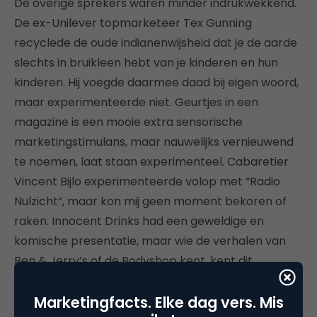
De overige sprekers waren minder indrukwekkend.
De ex-Unilever topmarketeer Tex Gunning
recyclede de oude indianenwijsheid dat je de aarde
slechts in bruikleen hebt van je kinderen en hun
kinderen. Hij voegde daarmee daad bij eigen woord,
maar experimenteerde niet. Geurtjes in een
magazine is een mooie extra sensorische
marketingstimulans, maar nauwelijks vernieuwend
te noemen, laat staan experimenteel. Cabaretier
Vincent Bijlo experimenteerde volop met “Radio
Nulzicht”, maar kon mij geen moment bekoren of
raken. Innocent Drinks had een geweldige en
komische presentatie, maar wie de verhalen van
Ben & Jerry’s of de Bodyshop kent, kent dit
“experiment” ook wel. Roper van Bol.com vertelde
Marketingfacts. Elke dag vers. Mis
een mooi verhaal over bijna 10 jaar online shoppen,