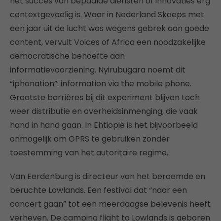
het succes van bepaalde diensten of innovaties erg
contextgevoelig is. Waar in Nederland Skoeps met
een jaar uit de lucht was wegens gebrek aan goede
content, vervult Voices of Africa een noodzakelijke
democratische behoefte aan
informatievoorziening. Nyirubugara noemt dit
“iphonation”: information via the mobile phone.
Grootste barrières bij dit experiment blijven toch
weer distributie en overheidsinmenging, die vaak
hand in hand gaan. In Ehtiopië is het bijvoorbeeld
onmogelijk om GPRS te gebruiken zonder
toestemming van het autoritaire regime.
Van Eerdenburg is directeur van het beroemde en
beruchte Lowlands. Een festival dat “naar een
concert gaan” tot een meerdaagse belevenis heeft
verheven. De camping flight to Lowlands is geboren