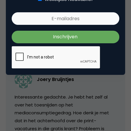
Tags
e-business
,
online advertising
,
web analytics
5 Reacties
Joery Bruijntjes
Interessante gedachte. Je hebt het zelf al
over het toesnijden op het
mediaconsumptiegedrag. Hoe denk je met
dat in het achterhoofd over de print-
vacatures in die gratis krant? Probleem is