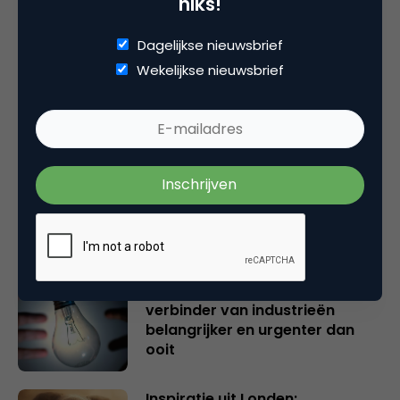
niks!
plaatsen.
Dagelijkse nieuwsbrief
Wekelijkse nieuwsbrief
Gerelateerde artikelen
Rebel with or without a cause?
Wake-upcall voor ontwerpers
en merkeigenaren
Creatieve sector als aanjager
van innovatie en ontsluiter en
verbinder van industrieën
belangrijker en urgenter dan
ooit
Inspiratie uit Londen: