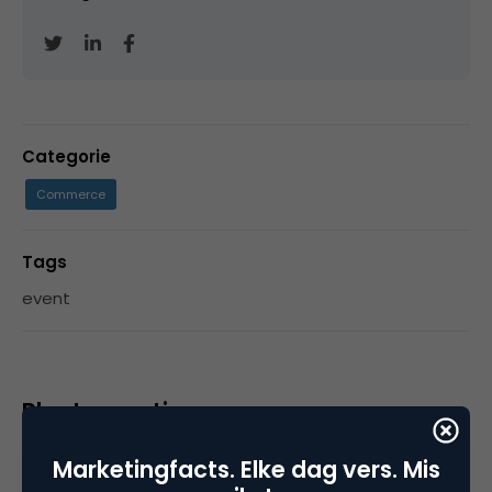
Categorie
Commerce
Tags
event
Plaats reactie
Je moet
ingelogd zijn op
om een reactie te
Marketingfacts. Elke dag vers. Mis