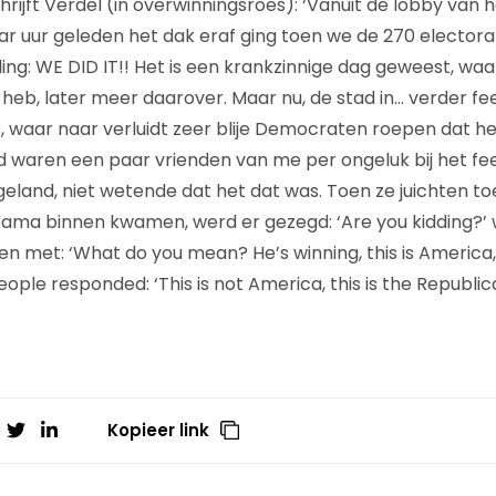
rijft Verdel (in overwinningsroes): ‘Vanuit de lobby van 
ar uur geleden het dak eraf ging toen we de 270 electora
ng: WE DID IT!! Het is een krankzinnige dag geweest, waar
 heb, later meer daarover. Maar nu, de stad in… verder f
, waar naar verluidt zeer blije Democraten roepen dat het
 waren een paar vrienden van me per ongeluk bij het fee
eland, niet wetende dat het dat was. Toen ze juichten to
bama binnen kwamen, werd er gezegd: ‘Are you kidding?’
n met: ‘What do you mean? He’s winning, this is America
ple responded: ‘This is not America, this is the Republic
Kopieer link