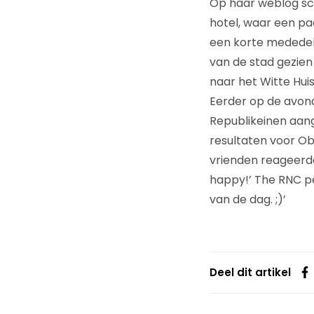
Op haar weblog sch
hotel, waar een pa
een korte mededeli
van de stad gezien
naar het Witte Huis
Eerder op de avond
Republikeinen aang
resultaten voor O
vrienden reageerde
happy!’ The RNC peo
van de dag. ;)’
Deel dit artikel