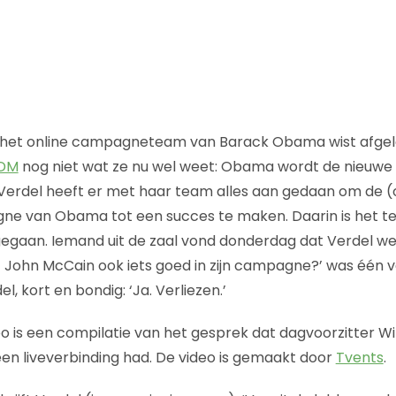
het online campagneteam van Barack Obama wist afge
 DM
nog niet wat ze nu wel weet: Obama wordt de nieuwe 
Verdel heeft er met haar team alles aan gedaan om de (
ne van Obama tot een succes te maken. Daarin is het t
gegaan. Iemand uit de zaal vond donderdag dat Verdel wel
John McCain ook iets goed in zijn campagne?’ was één v
, kort en bondig: ‘Ja. Verliezen.’
o is een compilatie van het gesprek dat dagvoorzitter 
 een liveverbinding had. De video is gemaakt door
Tvents
.