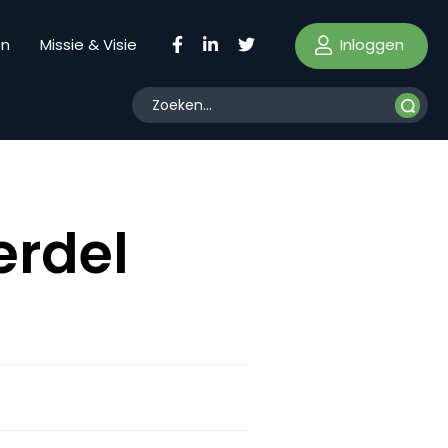
Inloggen
en
Missie & Visie
erdel