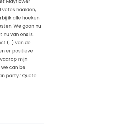
het Mayflower
l votes haalden,
bij ik alle hoeken
eesten. We gaan nu
 nu van ons is.
st (…) van de
en er positieve
 waarop mijn
, we can be
an party.’ Quote