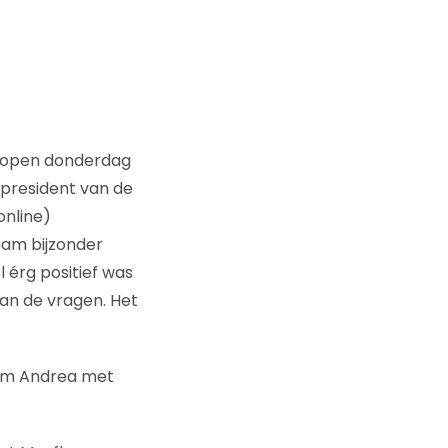
lopen donderdag
president van de
online)
eam bijzonder
 érg positief was
an de vragen. Het
Wim Andrea met