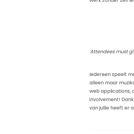
werk zonder zelf ie
Attendees must giv
Iedereen speelt mee
alleen maar muzik
web applications, 
involvement! Dankzi
van jullie heeft e