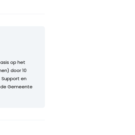
asis op het
en) door 10
s Support en
bij de Gemeente