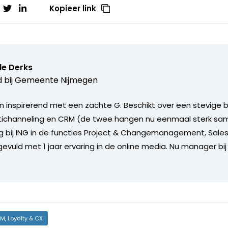
Kopieer link
le Derks
 bij
Gemeente Nijmegen
n inspirerend met een zachte G. Beschikt over een stevige b
tichanneling en CRM (de twee hangen nu eenmaal sterk sam
ng bij ING in de functies Project & Changemanagement, Sale
gevuld met 1 jaar ervaring in de online media. Nu manager 
M, Loyalty & CX