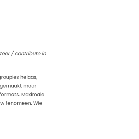
.
eer / contribute in
groupies helaas,
k gemaakt maar
 formats. Maximale
ieuw fenomeen. Wie