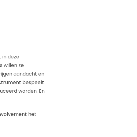
 in deze
 willen ze
rijgen aandacht en
nstrument bespeelt
duceerd worden. En
involvement het