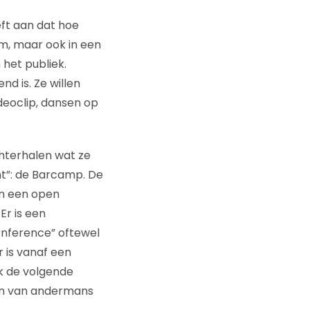
eft aan dat hoe
um, maar ook in een
 het publiek.
d is. Ze willen
deoclip, dansen op
chterhalen wat ze
t”: de Barcamp. De
in een open
Er is een
nference” oftewel
 is vanaf een
k de volgende
ren van andermans