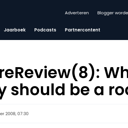
Adverteren
Blogger word
Jaarboek
Podcasts
Partnercontent
reReview(8): Wh
 should be a r
er 2008, 07:30