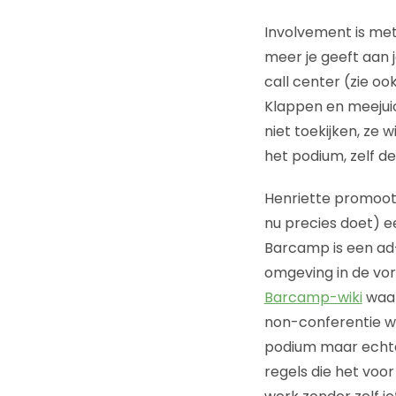
Involvement is met
meer je geeft aan j
call center (zie oo
Klappen en meejuic
niet toekijken, ze
het podium, zelf de 
Henriette promoot 
nu precies doet) e
Barcamp is een ad-
omgeving in de vorm
Barcamp-wiki
waar
non-conferentie w
podium maar echte 
regels die het voo