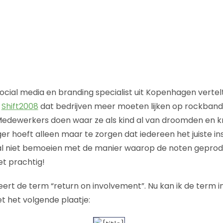
ocial media en branding specialist uit Kopenhagen vertelt
s
Shift2008
dat bedrijven meer moeten lijken op rockbands
 Medewerkers doen waar ze als kind al van droomden en k
r hoeft alleen maar te zorgen dat iedereen het juiste i
al niet bemoeien met de manier waarop de noten gepro
et prachtig!
eert de term “return on involvement”. Nu kan ik de term 
t het volgende plaatje: