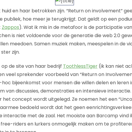
 huid en haar betrokken zijn. “Return on involvement” ge
e publiek, hoe meer je terugkrijgt. Dat geldt op een podi
k
Zappos
). Wat ik mis in de metafoor is de participatie van
hen is niet voldoende voor de generatie die web 2.0 gewen
 willen meedoen. Samen muziek maken, meespelen in de vi
ster zijn.
op de site van haar bedrijf
ToothlessTiger
(ik kan niet a
en veel sprekender voorbeeld van “Return on Involvemen
hoc bijeenkomst voor mensen die willen delen en leren 
 van discussies, demonstraties en intensieve interactie. 
 het concept wordt uitgelegd. Ze noemen het een “Unco
aarmee bedoeld wordt dat het geen eenrichtingsverkeer
interactie met de zaal. Het mooiste aan Barcamp vind i
r free-riders en lurkers onmogelijk maken om te profite