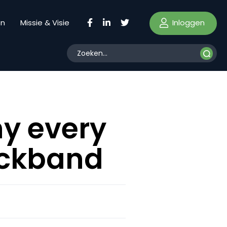
Inloggen
en
Missie & Visie
y every
ockband