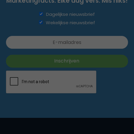
Marketingfacts. Elke dag vers. Mis niks!
Dagelijkse nieuwsbrief
Wekelijkse nieuwsbrief