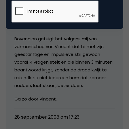
zuinigjes moeten. Door die passie wil ik nu ook
zo een ding. En ik weet doordat alle vooraf
gestelde vragen zijn beantwoord, dat ik nog
even geduld zal moeten hebben.
Bovendien getuigt het volgens mij van
vakmanschap van Vincent dat hij met zijn
geestdriftige en impulsieve stijl gewoon
vooraf 4 vragen stelt en die binnen 3 minuten
beantwoord krijgt, zonder de draad kwijt te
raken. Ik zie niet iedereen hem dat zomaar
nadoen, laat staan, beter doen.
Ga zo door Vincent.
28 september 2008 om 17:23