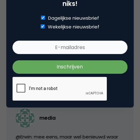
erwblo
niks!
Dagelijkse nieuwsbrief
@marco Natuurlijk moet zo’n man zeer
Wekelijkse nieuwsbrief
selectief zijn in zijn openheid. Niet zo gek toch?
Laten we eerlijk wezen, wat weten we nou
echt van de baas van Marketingfacts? Ook jij
(en ik) maken selecties in wat we naar buiten
brengen, of naar buiten kunnen brengen.
22 september 2008 om 20:01
media
@Erwin: mee eens, maar wel benieuwd waar