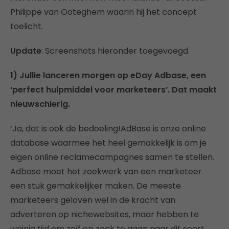
Philippe van Ooteghem waarin hij het concept
toelicht.
Update
: Screenshots hieronder toegevoegd.
1) Jullie lanceren morgen op eDay Adbase, een
‘perfect hulpmiddel voor marketeers’. Dat maakt
nieuwschierig.
‘Ja, dat is ook de bedoeling!AdBase is onze online
database waarmee het heel gemakkelijk is om je
eigen online reclamecampagnes samen te stellen.
Adbase moet het zoekwerk van een marketeer
een stuk gemakkelijker maken. De meeste
marketeers geloven wel in de kracht van
adverteren op nichewebsites, maar hebben te
weinig tijd om zelf op zoek te gaan naar dit soort