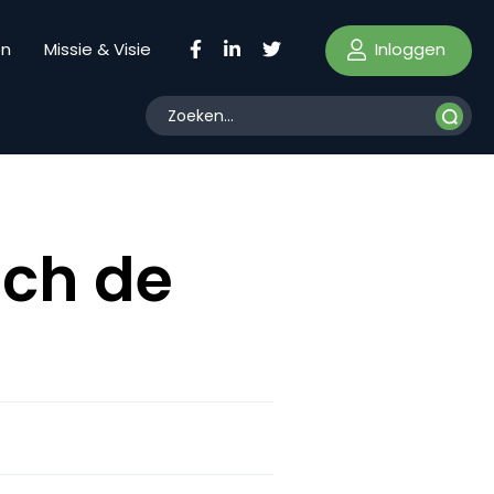
Inloggen
en
Missie & Visie
och de