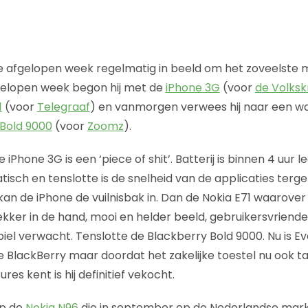
e afgelopen week regelmatig in beeld om het zoveelste m
elopen week begon hij met de
iPhone 3G
(voor
de Volksk
1
(voor
Telegraaf
) en vanmorgen verwees hij naar een w
 Bold 9000
(voor
Zoomz
).
 de iPhone 3G is een ‘piece of shit’. Batterij is binnen 4 uur 
tisch en tenslotte is de snelheid van de applicaties ter
kan de iPhone de vuilnisbak in. Dan de Nokia E71 waarover
 lekker in de hand, mooi en helder beeld, gebruikersvriendel
el verwacht. Tenslotte de Blackberry Bold 9000. Nu is Ever
 BlackBerry maar doordat het zakelijke toestel nu ook ta
es kent is hij definitief vekocht.
op de
Nokia N96
die in september op de Nederlandse mark