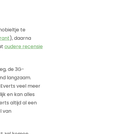
obieltje te
rant
), daarna
at
oudere recensie
leeg, de 3G-
gend langzaam.
 Everts veel meer
ijk en kan alles
ts altijd al een
l van
t zal komen.