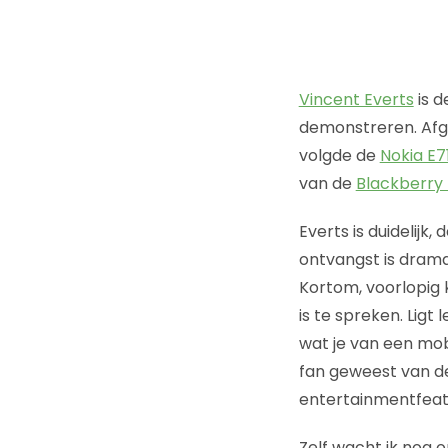
Vincent Everts
is d
demonstreren. Afg
volgde de
Nokia E7
van de
Blackberry
Everts is duidelijk,
ontvangst is drama
Kortom, voorlopig 
is te spreken. Ligt
wat je van een mobi
fan geweest van de
entertainmentfeatur
Zelf wacht ik nog 