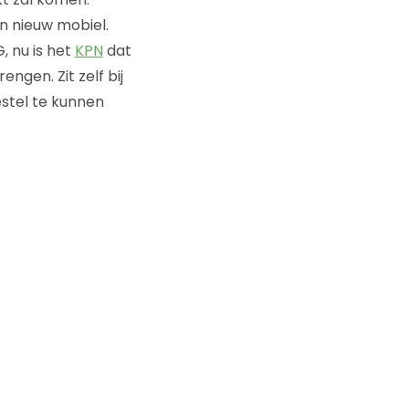
en nieuw mobiel.
, nu is het
KPN
dat
gen. Zit zelf bij
estel te kunnen