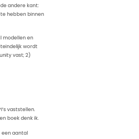
 de andere kant:
n te hebben binnen
l modellen en
eindelijk wordt
nity vast; 2)
’s vaststellen.
een boek denk ik.
t een aantal