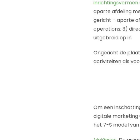
inrichtingsvormen
aparte afdeling me
gericht – aparte a
operations; 3) dire
uitgebreid op in.
Ongeacht de plaats
activiteiten als vo
Om een inschattin
digitale marketing
het 7-S model van
McKinsey
. De assen