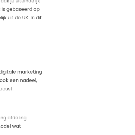
aak je uiteindelijk
k is gebaseerd op
k uit de UK. In dit
digitale marketing
 ook een nadeel,
ocust.
ting afdeling
model wat