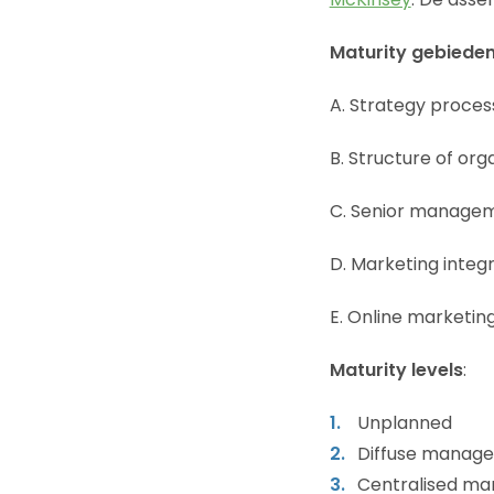
Maturity gebiede
A. Strategy proc
B. Structure of or
C. Senior managem
D. Marketing integ
E. Online marketin
Maturity levels
:
Unplanned
Diffuse manag
Centralised m