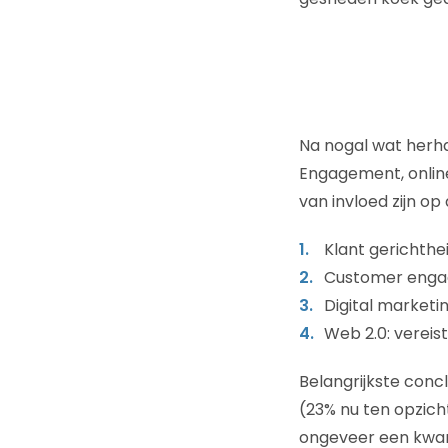
Na nogal wat herha
Engagement, online
van invloed zijn op
Klant gerichthei
Customer enga
Digital marketi
Web 2.0: vereis
Belangrijkste concl
(23% nu ten opzich
ongeveer een kwar