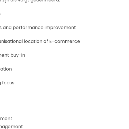
n
:
ess and performance improvement
ganisational location of E-commerce
ent buy-in
ration
g focus
ement
anagement