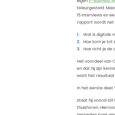
eigen
E-Business M
teleurgesteld. Maa
15 interviews en ee
rapport wordt net a
Wat is digitale
Hoe kom je tot 
Hoe richt je de 
Het voordeel van Ch
en dat hij zijn ken
want het resultaat
In het eerste deel:
staat hij vooral sti
thuishoren. Hiervo
gesneden koek gea