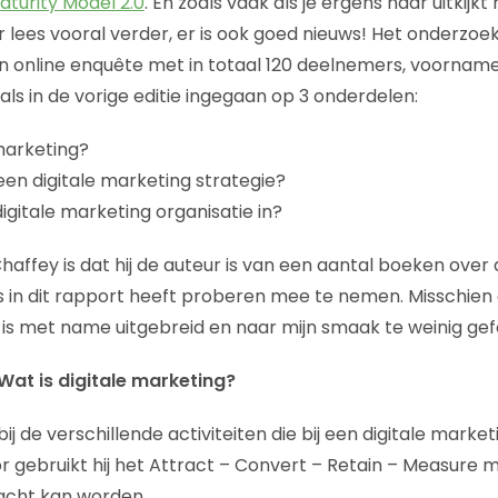
aturity Model 2.0
. En zoals vaak als je ergens naar uitkijkt r
r lees vooral verder, er is ook goed nieuws! Het onderzoe
n online enquête met in totaal 120 deelnemers, voornamelij
ls in de vorige editie ingegaan op 3 onderdelen:
 marketing?
een digitale marketing strategie?
digitale marketing organisatie in?
affey is dat hij de auteur is van een aantal boeken over 
nis in dit rapport heeft proberen mee te nemen. Misschien
 is met name uitgebreid en naar mijn smaak te weinig gef
Wat is digitale marketing?
l bij de verschillende activiteiten die bij een digitale marke
or gebruikt hij het Attract – Convert – Retain – Measure 
cht kan worden.