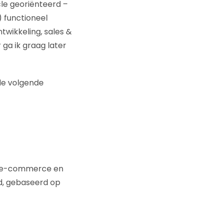
cle georiënteerd –
) functioneel
twikkeling, sales &
 ga ik graag later
de volgende
m e-commerce en
ld, gebaseerd op