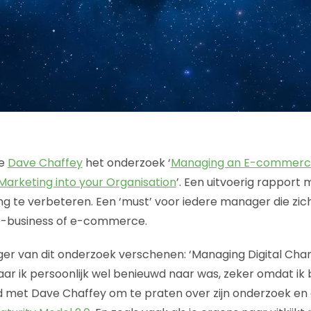
de
Dave Chaffey
het onderzoek ‘
Managing an E-commerc
 Marketing into your Organisation
’. Een uitvoerig rapport 
g te verbeteren. Een ‘must’ voor iedere manager die zi
 e-business of e-commerce.
ger van dit onderzoek verschenen: ‘Managing Digital Chan
aar ik persoonlijk wel benieuwd naar was, zeker omdat ik b
met Dave Chaffey om te praten over zijn onderzoek en d