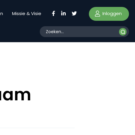
Inloggen
en
Missie & Visie
zaam