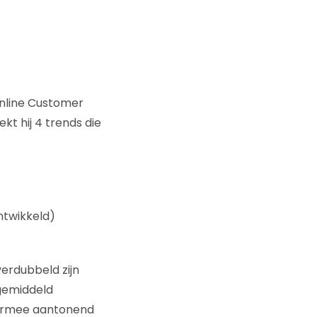
Online Customer
t hij 4 trends die
ntwikkeld)
verdubbeld zijn
 gemiddeld
iermee aantonend