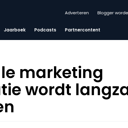
Adverteren
Blogger word
Jaarboek
Podcasts
Partnercontent
ale marketing
tie wordt lang
en