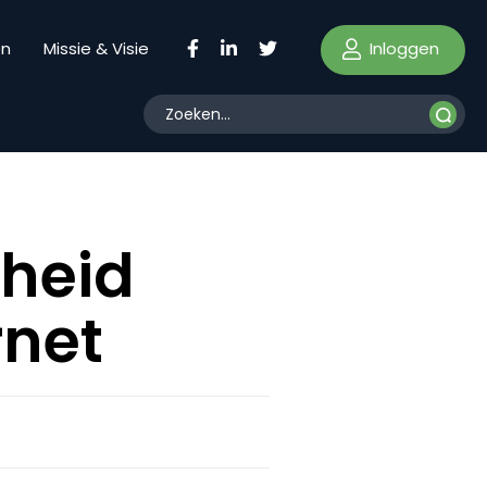
Inloggen
en
Missie & Visie
rheid
rnet