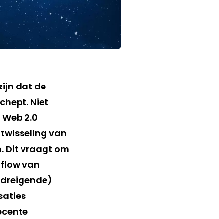
zijn dat de
chept. Niet
. Web 2.0
itwisseling van
n. Dit vraagt om
flow van
 (dreigende)
saties
recente