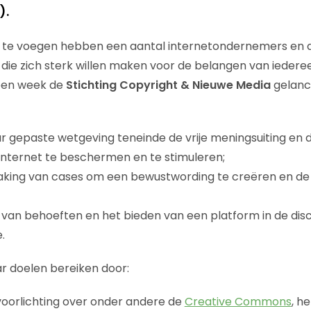
).
 te voegen hebben een aantal internetondernemers en 
e zich sterk willen maken voor de belangen van iederee
open week de
Stichting Copyright & Nieuwe Media
gelance
r gepaste wetgeving teneinde de vrije meningsuiting en d
internet te beschermen en te stimuleren;
ing van cases om een bewustwording te creëren en de d
 van behoeften en het bieden van een platform in de dis
.
ar doelen bereiken door:
voorlichting over onder andere de
Creative Commons
, h