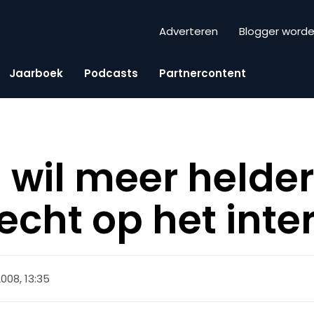
Adverteren
Blogger word
Jaarboek
Podcasts
Partnercontent
g wil meer helde
echt op het inte
 2008, 13:35