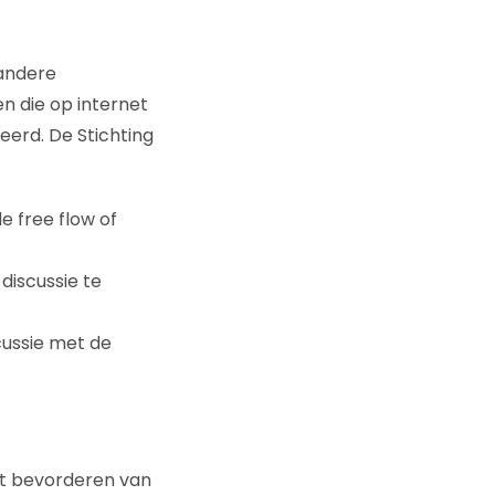
andere
n die op internet
erd. De Stichting
e free flow of
iscussie te
cussie met de
et bevorderen van