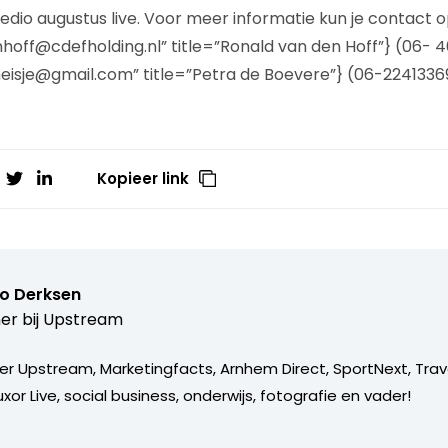
edio augustus live. Voor meer informatie kun je contac
off@cdefholding.nl” title=”Ronald van den Hoff”} (06- 
meisje@gmail.com” title=”Petra de Boevere”} (06-2241336
Kopieer link
o Derksen
er bij
Upstream
er Upstream, Marketingfacts, Arnhem Direct, SportNext, Trav
xor Live, social business, onderwijs, fotografie en vader!