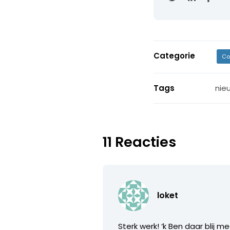
Categorie
Co
Tags
nie
11 Reacties
loket
Sterk werk! ‘k Ben daar blij m