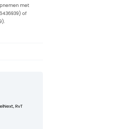
t opnemen met
46436939) of
9).
elNext, RvT