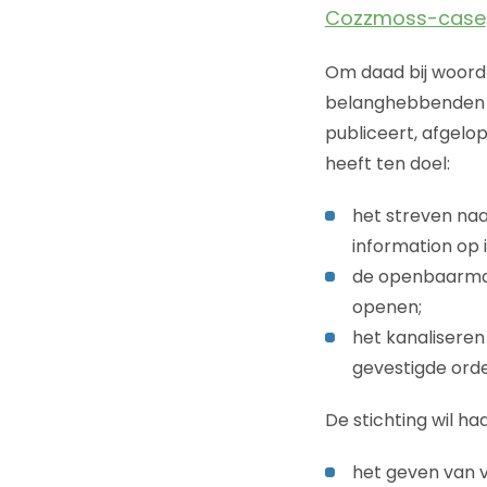
Cozzmoss-case
Om daad bij woord
belanghebbenden di
publiceert, afgel
heeft ten doel:
het streven naa
information op 
de openbaarmak
openen;
het kanaliseren
gevestigde orde
De stichting wil ha
het geven van 