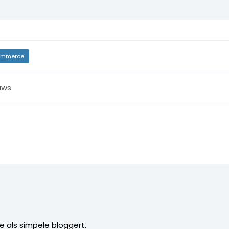
mmerce
uws
ee als simpele bloggert.