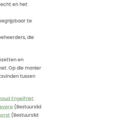
recht en het
egrijpbaar te
eheerders, die
.
inzetten en
et. Op die manier
tsvinden tussen
noud Engelfriet
oevere
(Bestuurslid
orst
(Bestuurslid