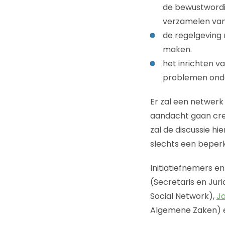
de bewustwordi
verzamelen van
de regelgeving
maken.
het inrichten v
problemen onder
Er zal een netwerk 
aandacht gaan cre
zal de discussie h
slechts een beper
Initiatiefnemers en
(Secretaris en Jur
Social Network),
Jo
Algemene Zaken) 