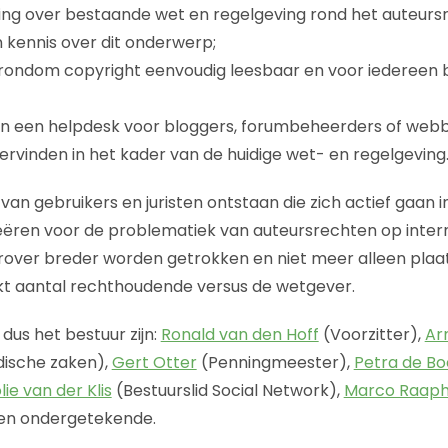
ng over bestaande wet en regelgeving rond het auteurs
 kennis over dit onderwerp;
 rondom copyright eenvoudig leesbaar en voor iedereen b
an een helpdesk voor bloggers, forumbeheerders of webb
vinden in het kader van de huidige wet- en regelgeving
van gebruikers en juristen ontstaan die zich actief gaan 
ëren voor de problematiek van auteursrechten op intern
ierover breder worden getrokken en niet meer alleen plaa
kt aantal rechthoudende versus de wetgever.
 dus het bestuur zijn:
Ronald van den Hoff
(Voorzitter),
Ar
idische zaken),
Gert Otter
(Penningmeester),
Petra de B
lie van der Klis
(Bestuurslid Social Network),
Marco Raaph
en ondergetekende.