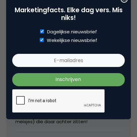
26 juni 2008 om 08:05
Marketingfacts. Elke dag vers. Mis
niks!
Dagelijkse nieuwsbrief
media
Wekelijkse nieuwsbrief
@Peter: experimenteren met nieuwe media
betekent soms ook dat dingen niet helemaal
lopen zoals gepland. Kijk naar Hyves, Twitter
en andere platformen. Ze hebben allemaal
van tijd tot tijd kuren. De enige die ik daar nog
niet op heb kunnen betrappen is YouTube, die
blijft het opvallend goed doen waarvoor
complimenten aan de technische jongens (en
meisjes) die daar achter zitten!