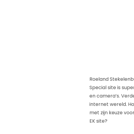
Roeland Stekelenbu
Special site is su
en camera’s. Verde
internet wereld. H
met zijn keuze voo
EK site?