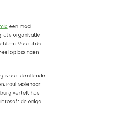
imic
een mooi
grote organisatie
hebben. Vooral de
Veel oplossingen
g is aan de ellende
en. Paul Molenaar
nburg vertelt hoe
Microsoft de enige