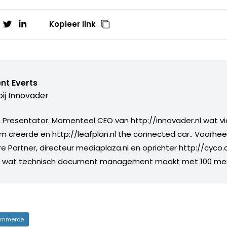
Kopieer link
nt Everts
ij
Innovader
Presentator. Momenteel CEO van http://innovader.nl wat v
m creerde en http://leafplan.nl the connected car.. Voorhee
re Partner, directeur mediaplaza.nl en oprichter http://cyco
jf wat technisch document management maakt met 100 me
mmerce