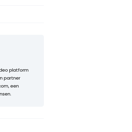
ideo platform
n partner
.com, een
nsen.