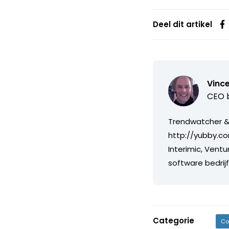
Deel dit artikel
Vince
CEO b
Trendwatcher & 
http://yubby.co
Interimic, Ventu
software bedri
Categorie
Co