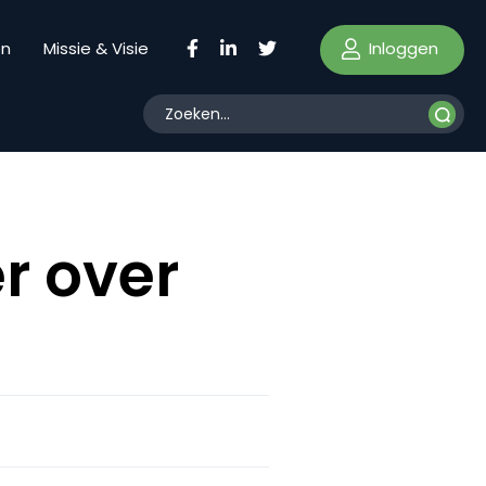
Inloggen
en
Missie & Visie
r over