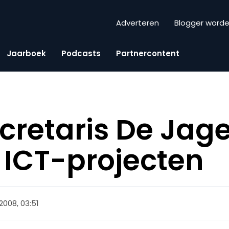
Adverteren
Blogger word
Jaarboek
Podcasts
Partnercontent
cretaris De Jage
 ICT-projecten
 2008, 03:51