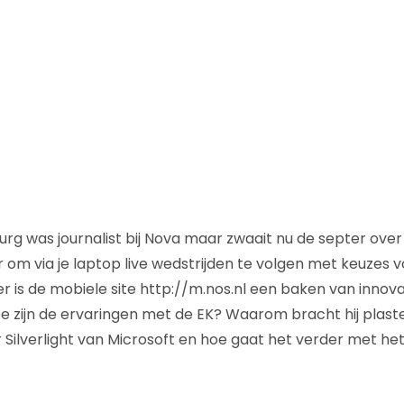
rg was journalist bij Nova maar zwaait nu de septer over 
per om via je laptop live wedstrijden te volgen met keuze
r is de mobiele site http://m.nos.nl een baken van innova
oe zijn de ervaringen met de EK? Waarom bracht hij plast
r Silverlight van Microsoft en hoe gaat het verder met he