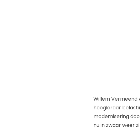
Willem Vermeend wa
hoogleraar belast
modernisering door
nu in zwaar weer z