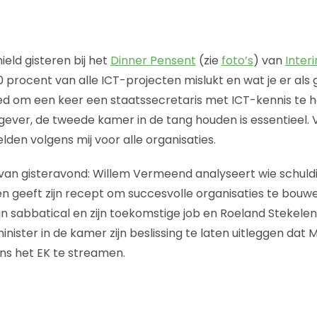
ield gisteren bij het
Dinner Pensent
(zie
foto’s
) van
Inter
procent van alle ICT-projecten mislukt en wat je er als 
ed om een keer een staatssecretaris met ICT-kennis te 
gever, de tweede kamer in de tang houden is essentieel. 
elden volgens mij voor alle organisaties.
van gisteravond: Willem Vermeend analyseert wie schuldi
 en geeft zijn recept om succesvolle organisaties te bouw
ijn sabbatical en zijn toekomstige job en Roeland Stekele
nister in de kamer zijn beslissing te laten uitleggen dat 
ns het EK te streamen.