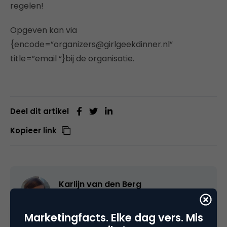
regelen!
Opgeven kan via
{encode=”organizers@girlgeekdinner.nl”
title=”email “}bij de organisatie.
Deel dit artikel
Kopieer link
Karlijn van den Berg
Strateeg bij
MUSE Amsterdam
Marketingfacts. Elke dag vers. Mis
Karlijn van den Berg is strateeg bij MUSE