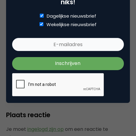
niks!
Amsterdam en IceMobile. Hiervoor werkte zij als
strateeg bij Draftfcb en Tribal DDB.
Dagelijkse nieuwsbrief
Wekelijkse nieuwsbrief
Categorie
Commerce
Tags
event
Plaats reactie
Je moet
ingelogd zijn op
om een reactie te