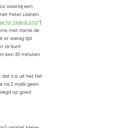
sco waarbij een
 met Peter Laanen
e for Digital Arts
”)
ht ons met name de
 er weinig tijd
or ze kunt
 en een 30 minuten
at o.a. uit het feit
je na 2 mails geen
gelegd op goed
) relatief kleine