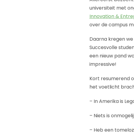
universiteit met o
Innovation & Entr
over de campus me
Daarna kregen we 
Succesvolle student
een nieuw pand wat
impressive!
Kort resumerend o
het voetlicht brac
– In Amerika is Leg
– Niets is onmogeli
– Heb een tomeloz