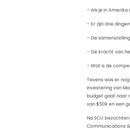
– Als je in Amerika
– Er zijn drie ding
– De samenstellin
– De kracht van h
– Wat is de compen
Tevens was er nog 
investering van Mar
budget gaat naar 
van $50k en een g
Na SCU bezochten 
Communications & P