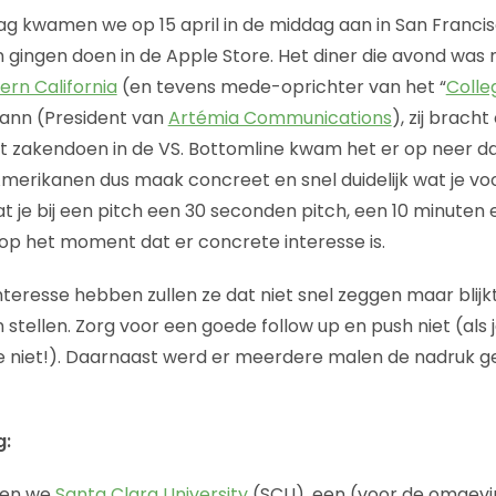
ag kwamen we op 15 april in de middag aan in San Franci
n gingen doen in de Apple Store. Het diner die avond was
rn California
(en tevens mede-oprichter van het “
Colleg
ann (President van
Artémia Communications
), zij brac
et zakendoen in de VS. Bottomline kwam het er op neer dat
 Amerikanen dus maak concreet en snel duidelijk wat je vo
t je bij een pitch een 30 seconden pitch, een 10 minuten
op het moment dat er concrete interesse is.
eresse hebben zullen ze dat niet snel zeggen maar blijkt d
stellen. Zorg voor een goede follow up en push niet (als 
n ze niet!). Daarnaast werd er meerdere malen de nadruk 
g:
ten we
Santa Clara University
(SCU), een (voor de omgeving