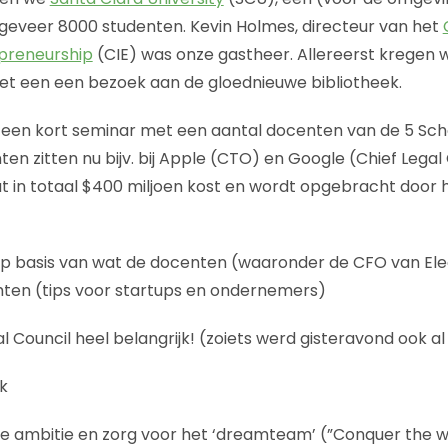
ngeveer 8000 studenten. Kevin Holmes, directeur van het
epreneurship
(CIE) was onze gastheer. Allereerst kregen 
t een een bezoek aan de gloednieuwe bibliotheek.
een kort seminar met een aantal docenten van de 5 Scho
en zitten nu bijv. bij Apple (CTO) en Google (Chief Legal C
 in totaal $400 miljoen kost en wordt opgebracht door he
p basis van wat de docenten (waaronder de CFO van Elec
hten (tips voor startups en ondernemers)
al Council heel belangrijk! (zoiets werd gisteravond ook a
jk
e ambitie en zorg voor het ‘dreamteam’ (”Conquer the w