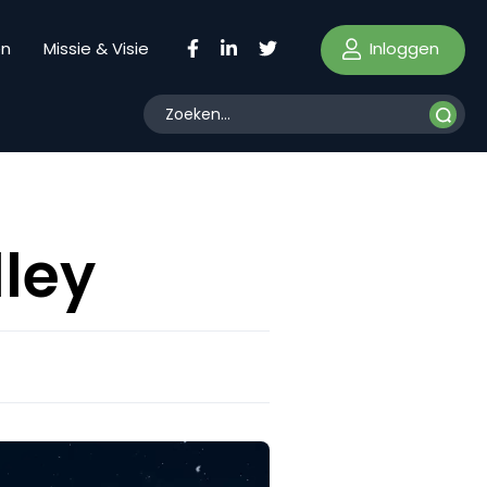
Inloggen
en
Missie & Visie
lley