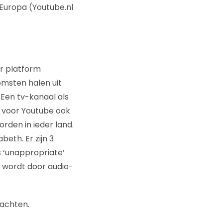
n Europa (Youtube.nl
r platform
omsten halen uit
 Een tv-kanaal als
et voor Youtube ook
rden in ieder land.
beth. Er zijn 3
s ‘unappropriate’
 wordt door audio-
wachten.