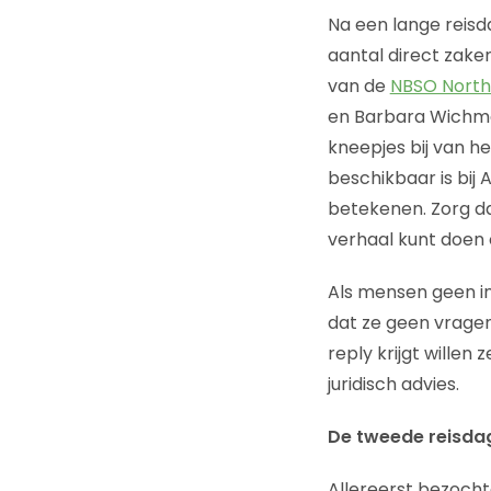
Na een lange reisd
aantal direct zake
van de
NBSO Northe
en Barbara Wichm
kneepjes bij van h
beschikbaar is bij
betekenen. Zorg da
verhaal kunt doen 
Als mensen geen int
dat ze geen vragen 
reply krijgt wille
juridisch advies.
De tweede reisda
Allereerst bezoch