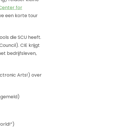
Center for
we een korte tour
ols die SCU heeft.
ouncil). CIE krijgt
t bedrijfsleven,
tronic Arts!) over
l gemeld)
orld!”)