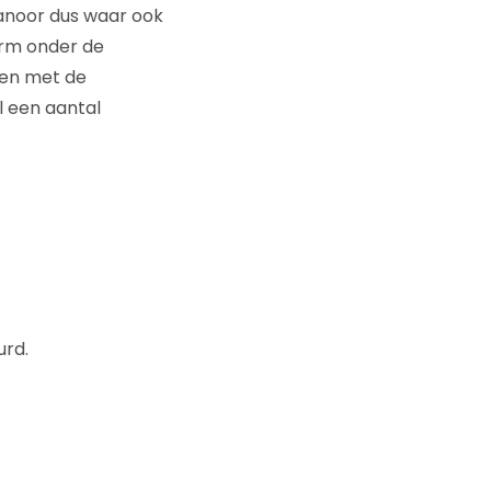
kanoor dus waar ook
orm onder de
ven met de
l een aantal
rd.