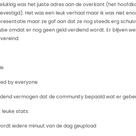
 gelukkig was het juiste adres aan de overkant (het hoofd
 gevestigd). Het was een leuk verhaal maar ik was niet en
presentatie maar ze gaf aan dat ze nog steeds erg schui
ube omdat er nog geen geld verdiend wordt. Er blijven we
overeind:
le
yed by everyone
idend vermogen dat de community bepaald wat er gebeu
 leuke stats:
 wordt iedere minuut van de dag geupload