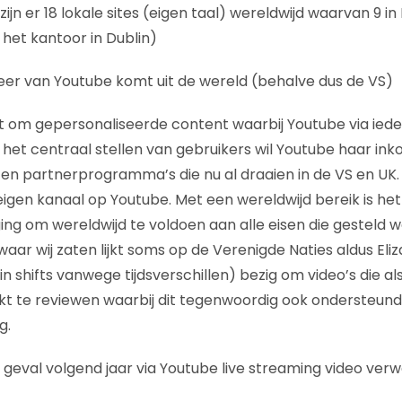
zijn er 18 lokale sites (eigen taal) wereldwijd waarvan 9 i
het kantoor in Dublin)
eer van Youtube komt uit de wereld (behalve dus de VS)
 om gepersonaliseerde content waarbij Youtube via iede
t het centraal stellen van gebruikers wil Youtube haar ink
g en partnerprogramma’s die nu al draaien in de VS en UK.
n eigen kanaal op Youtube. Met een wereldwijd bereik is h
ng om wereldwijd te voldoen aan alle eisen die gesteld wo
ar wij zaten lijkt soms op de Verenigde Naties aldus Eliza
n shifts vanwege tijdsverschillen) bezig om video’s die al
 te reviewen waarbij dit tegenwoordig ook ondersteund
g.
 geval volgend jaar via Youtube live streaming video ver