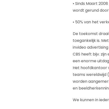
• Sinds Maart 2008 
wordt gerund door 
• 50% van het verk
De toekomst draait
toegankelijk is. Me
invideo advertisin
CBS heeft bijv. zij
een enorme uitdagi
Het hoofdkantoor wa
teams wereldwijd (i
worden aangemerkt
en beeldherkennin
We kunnen in ieder