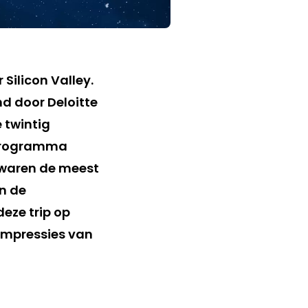
Silicon Valley.
d door Deloitte
 twintig
 programma
 waren de meest
n de
deze trip op
impressies van