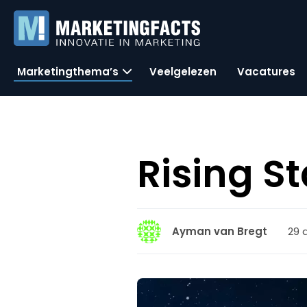
Marketingthema’s
Veelgelezen
Vacatures
Rising St
29 a
Ayman van Bregt