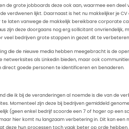
den de grote jobboards deze ook aan, waarmee een deel 
 verdwenen lijkt. Daarnaast is het nu makkelijker je CV d
te laten vanwege de makkelijk bereikbare corporate car
s zijn deze doorgaans nog erg sollicitant onvriendelijk, 
 veel bedrijven grote stappen in gezet dit te verbeteren
ing die de nieuwe media hebben meegebracht is de open
le netwerksites als Linkedin bieden, maar ook communities
 direct goede personen te identificeren en benaderen.
nd die ik bij de veranderingen al noemde is die van de ve
tes. Momenteel zijn deze bij bedrijven gemiddeld genom
delijk (geen enkel bedrijf scoorde een 7 of hoger op een sch
maar hier komt nu langzaam verbetering in. Dit kan een n
t deze hun processen toch vaak beter op orde hebben.