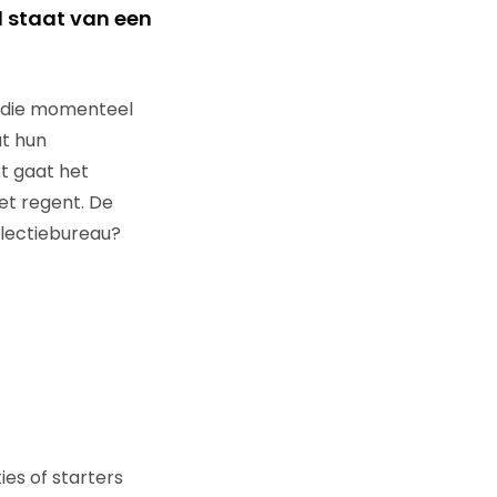
d staat van een
s die momenteel
at hun
t gaat het
et regent. De
electiebureau?
es of starters