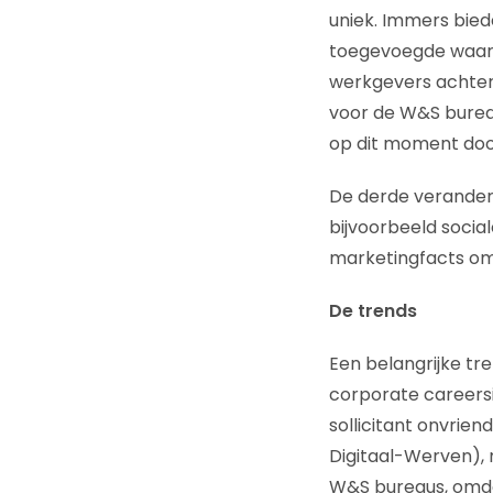
uniek. Immers bie
toegevoegde waarde
werkgevers achter 
voor de W&S bureau
op dit moment door
De derde verander
bijvoorbeeld socia
marketingfacts om
De trends
Een belangrijke tre
corporate careersi
sollicitant onvrien
Digitaal-Werven), 
W&S bureaus, omda