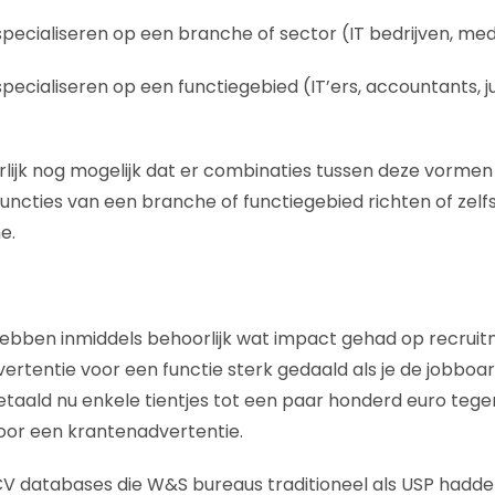
specialiseren op een branche of sector (IT bedrijven, med
specialiseren op een functiegebied (IT’ers, accountants, j
rlijk nog mogelijk dat er combinaties tussen deze vormen 
functies van een branche of functiegebied richten of zelf
e.
bben inmiddels behoorlijk wat impact gehad op recruitme
ertentie voor een functie sterk gedaald als je de jobboar
taald nu enkele tientjes tot een paar honderd euro tege
oor een krantenadvertentie.
CV databases die W&S bureaus traditioneel als USP hadde