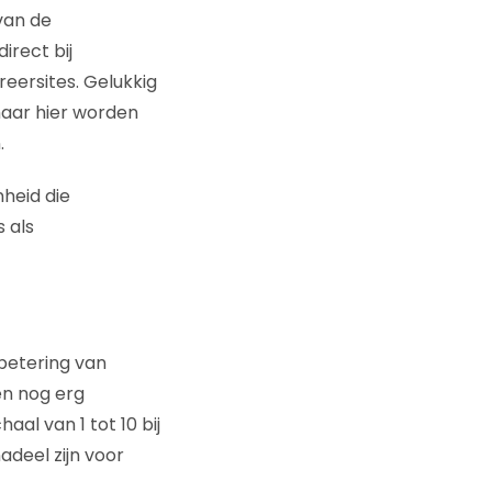
van de
irect bij
eersites. Gelukkig
maar hier worden
.
heid die
 als
rbetering van
en nog erg
aal van 1 tot 10 bij
adeel zijn voor