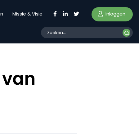
Inloggen
en
Missie & Visie
 van