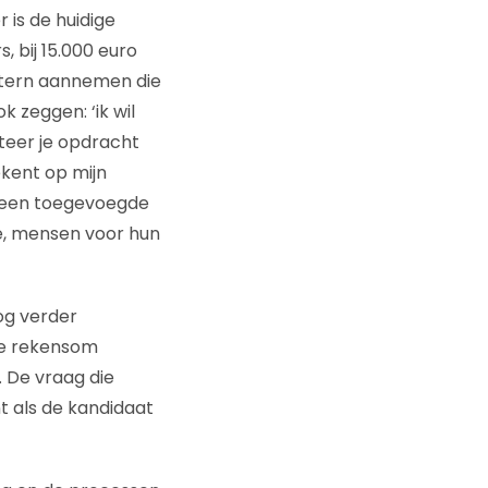
 is de huidige
, bij 15.000 euro
intern aannemen die
k zeggen: ‘ik wil
pteer je opdracht
ekent op mijn
) een toegevoegde
re, mensen voor hun
og verder
de rekensom
. De vraag die
nt als de kandidaat