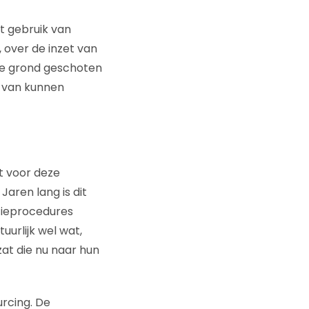
t gebruik van
, over de inzet van
 de grond geschoten
k van kunnen
t voor deze
aren lang is dit
tieprocedures
uurlijk wel wat,
at die nu naar hun
urcing. De