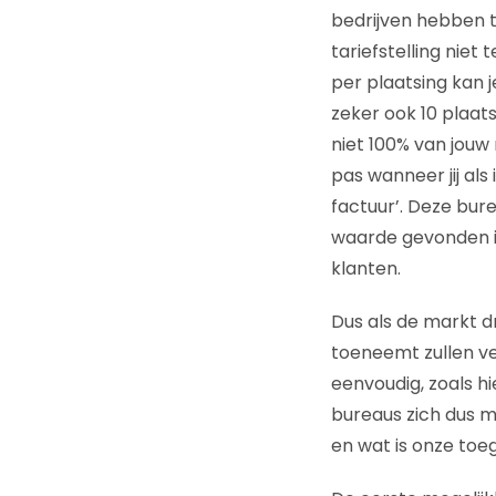
bedrijven hebben te
tariefstelling niet
per plaatsing kan 
zeker ook 10 plaats
niet 100% van jouw 
pas wanneer jij als
factuur’. Deze bur
waarde gevonden in
klanten.
Dus als de markt dr
toeneemt zullen v
eenvoudig, zoals h
bureaus zich dus mo
en wat is onze to