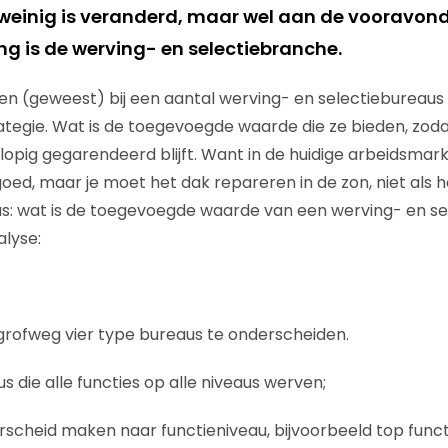
f weinig is veranderd, maar wel aan de vooravon
ng is de werving- en selectiebranche.
ken (geweest) bij een aantal werving- en selectiebureau
rategie. Wat is de toegevoegde waarde die ze bieden, zod
opig gegarendeerd blijft. Want in de huidige arbeidsmark
oed, maar je moet het dak repareren in de zon, niet als h
us: wat is de toegevoegde waarde van een werving- en s
alyse:
grofweg vier type bureaus te onderscheiden.
 die alle functies op alle niveaus werven;
rscheid maken naar functieniveau, bijvoorbeeld top functi