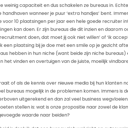
 weinig capaciteit en dus schakelen ze bureaus in. Echter
 te handhaven wanneer je puur ‘extra handjes’ bent. Immers
je voor 10 plaatsingen per jaar een hele goede recruiter 
ingen kan doen. Er zijn bureaus die dit inzien en daarom oo
recruitment doen, dat moet jij ook niet willen’ of ‘ik acce
 ik een plaatsing bij je doe met een smile op je gezicht aft
eaus hebben in hun niche (want beide zijn niche bureaus
 het vinden en overtuigen van de juiste, moeilijk vindba
aait of als de kennis over nieuwe media bij hun klanten n
eel bureaus mogelijk in de problemen komen. Immers is 
ierboven uitgerekend en dan zal veel business wegvloeien
eten stellen is: wat is onze propositie naar zowel de kla
egevoegde waarde naar beiden?