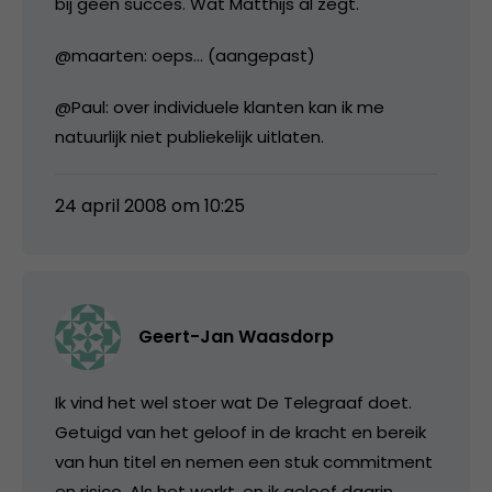
bij geen succes. Wat Matthijs al zegt.
@maarten: oeps… (aangepast)
@Paul: over individuele klanten kan ik me
natuurlijk niet publiekelijk uitlaten.
24 april 2008 om 10:25
Geert-Jan Waasdorp
Ik vind het wel stoer wat De Telegraaf doet.
Getuigd van het geloof in de kracht en bereik
van hun titel en nemen een stuk commitment
en risico. Als het werkt, en ik geloof daarin,