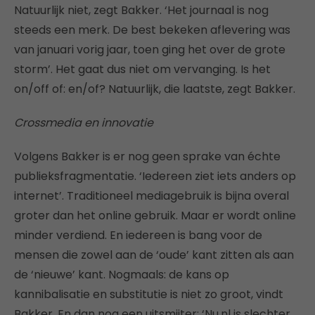
Natuurlijk niet, zegt Bakker. ‘Het journaal is nog
steeds een merk. De best bekeken aflevering was
van januari vorig jaar, toen ging het over de grote
storm’. Het gaat dus niet om vervanging. Is het
on/off of: en/of? Natuurlijk, die laatste, zegt Bakker.
Crossmedia en innovatie
Volgens Bakker is er nog geen sprake van échte
publieksfragmentatie. ‘Iedereen ziet iets anders op
internet’. Traditioneel mediagebruik is bijna overal
groter dan het online gebruik. Maar er wordt online
minder verdiend. En iedereen is bang voor de
mensen die zowel aan de ‘oude’ kant zitten als aan
de ‘nieuwe’ kant. Nogmaals: de kans op
kannibalisatie en substitutie is niet zo groot, vindt
Bakker. En dan nog een uitsmijter: ‘Nu.nl is slechter