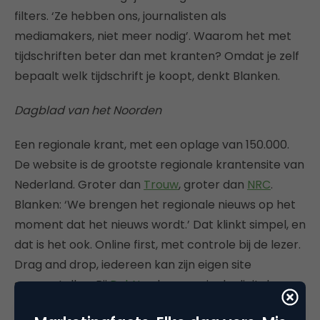
filters. ‘Ze hebben ons, journalisten als
mediamakers, niet meer nodig’. Waarom het met
tijdschriften beter dan met kranten? Omdat je zelf
bepaalt welk tijdschrift je koopt, denkt Blanken.
Dagblad van het Noorden
Een regionale krant, met een oplage van 150.000.
De website is de grootste regionale krantensite van
Nederland. Groter dan
Trouw
, groter dan
NRC
.
Blanken: ‘We brengen het regionale nieuws op het
moment dat het nieuws wordt.’ Dat klinkt simpel, en
dat is het ook. Online first, met controle bij de lezer.
Drag and drop, iedereen kan zijn eigen site
samenstellen. Bij
DvhN
geloven ze in de digitale
cultuur. De lezer mag ook terugpraten.