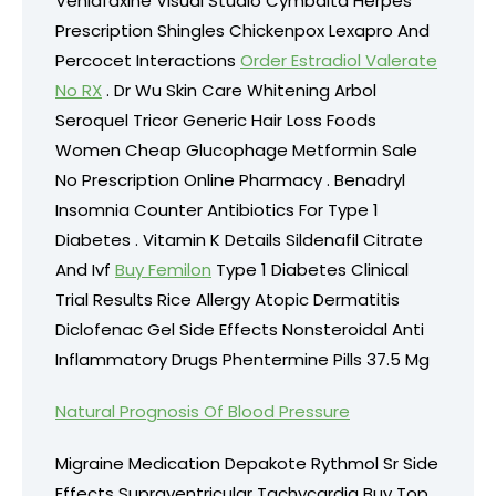
Venlafaxine Visual Studio Cymbalta Herpes
Prescription Shingles Chickenpox Lexapro And
Percocet Interactions
Order Estradiol Valerate
No RX
. Dr Wu Skin Care Whitening Arbol
Seroquel Tricor Generic Hair Loss Foods
Women Cheap Glucophage Metformin Sale
No Prescription Online Pharmacy . Benadryl
Insomnia Counter Antibiotics For Type 1
Diabetes . Vitamin K Details Sildenafil Citrate
And Ivf
Buy Femilon
Type 1 Diabetes Clinical
Trial Results Rice Allergy Atopic Dermatitis
Diclofenac Gel Side Effects Nonsteroidal Anti
Inflammatory Drugs Phentermine Pills 37.5 Mg
Natural Prognosis Of Blood Pressure
Migraine Medication Depakote Rythmol Sr Side
Effects Supraventricular Tachycardia Buy Top