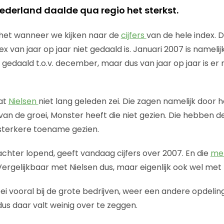
ederland daalde qua regio het sterkst.
 het wanneer we kijken naar de
cijfers
van de hele index. 
ex van jaar op jaar niet gedaald is. Januari 2007 is namelij
s gedaald t.o.v. december, maar dus van jaar op jaar is er
wat
Nielsen
niet lang geleden zei. Die zagen namelijk door 
 van de groei, Monster heeft die niet gezien. Die hebben
 sterkere toename gezien.
s achter lopend, geeft vandaag cijfers over 2007. En die
me
Vergelijkbaar met Nielsen dus, maar eigenlijk ook wel met
oei vooral bij de grote bedrijven, weer een andere opdeli
us daar valt weinig over te zeggen.