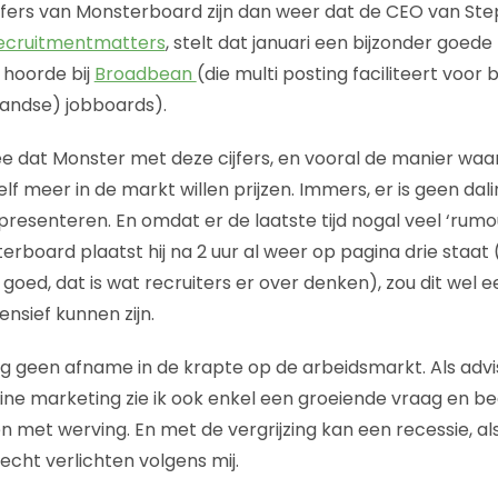
ijfers van Monsterboard zijn dan weer dat de CEO van St
recruitmentmatters
, stelt dat januari een bijzonder goede 
 hoorde bij
Broadbean
(die multi posting faciliteert voor 
landse) jobboards).
dee dat Monster met deze cijfers, en vooral de manier waa
lf meer in de markt willen prijzen. Immers, er is geen dal
resenteren. En omdat er de laatste tijd nogal veel ‘rumour
board plaatst hij na 2 uur al weer op pagina drie staat (
 goed, dat is wat recruiters er over denken), zou dit wel e
nsief kunnen zijn.
nog geen afname in de krapte op de arbeidsmarkt. Als advi
ine marketing zie ik ook enkel een groeiende vraag en b
met werving. En met de vergrijzing kan een recessie, als 
echt verlichten volgens mij.