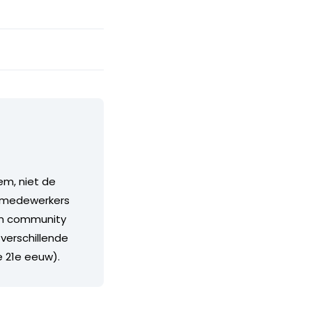
em, niet de
s, medewerkers
rim community
 verschillende
e 21e eeuw).