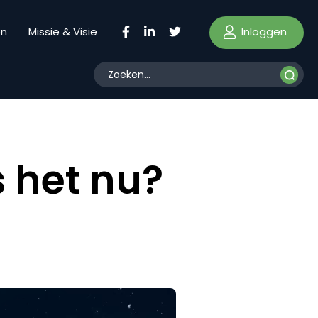
Inloggen
en
Missie & Visie
 het nu?