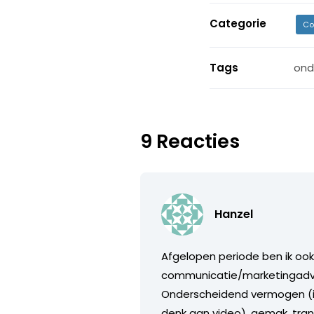
Categorie
Co
Tags
ond
9 Reacties
Hanzel
Afgelopen periode ben ik oo
communicatie/marketingadvies
Onderscheidend vermogen (in
denk aan video), gemak, trans