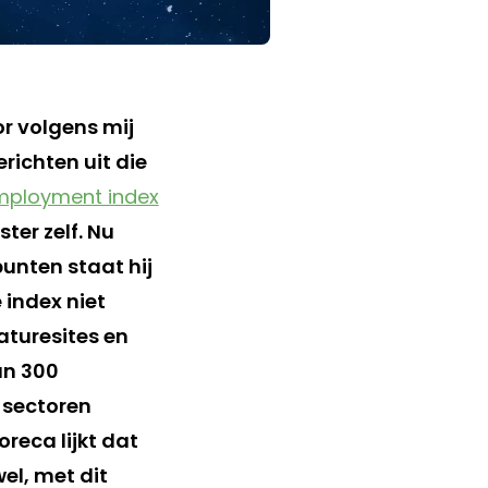
oor volgens mij
richten uit die
mployment index
ter zelf. Nu
punten staat hij
 index niet
aturesites en
an 300
 sectoren
reca lijkt dat
el, met dit