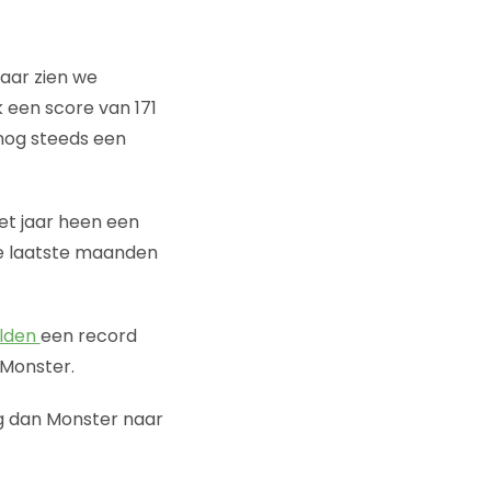
Daar zien we
k een score van 171
 nog steeds een
het jaar heen een
 de laatste maanden
lden
een record
 Monster.
ng dan Monster naar