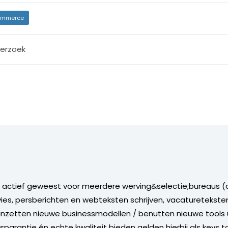
mmerce
erzoek
k actief geweest voor meerdere werving&selectie;bureaus (o
, persberichten en webteksten schrijven, vacatureteksten 
zetten nieuwe businessmodellen / benutten nieuwe tools ui
parantie én echte kwaliteit bieden gelden hierbij als keys t