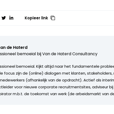
Kopieer link
van de Haterd
ssioneel bemoeial bij
Van de Haterd Consultancy
ssioneel bemoeial. Kijkt altijd naar het fundamentele proble
ale focus zijn de (online) dialogen met klanten, stakeholder
edewerkers (afhankelijk van de opdracht). Actief als inte
tleider voor nieuwe corporate recruitmentsites, adviseur bij
spirator m.b.t. de toekomst van werk (de arbeidsmarkt van d