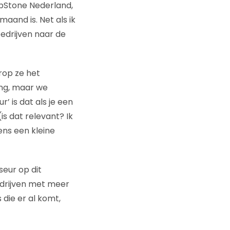
epStone Nederland,
maand is. Net als ik
bedrijven naar de
rop ze het
ing, maar we
’ is dat als je een
is dat relevant? Ik
ens een kleine
seur op dit
edrijven met meer
die er al komt,