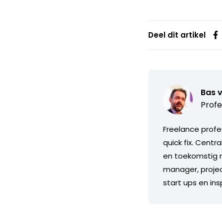
Deel dit artikel
Bas 
Profe
Freelance profe
quick fix. Centr
en toekomstig m
manager, projec
start ups en in