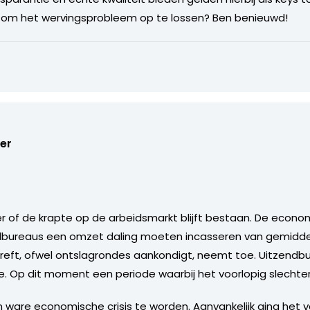
ij om het wervingsprobleem op te lossen? Ben benieuwd!
er
er of de krapte op de arbeidsmarkt blijft bestaan. De econom
dbureaus een omzet daling moeten incasseren van gemiddel
treft, ofwel ontslagrondes aankondigt, neemt toe. Uitzendb
. Op dit moment een periode waarbij het voorlopig slechter
een ware economische crisis te worden. Aanvankelijk ging het