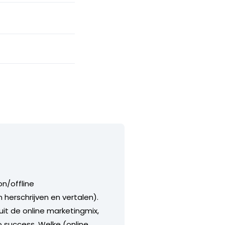
n/offline
herschrijven en vertalen).
t de online marketingmix,
o success. Welke (online