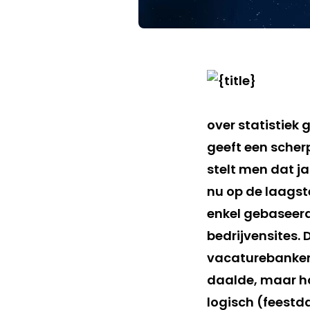
over statistiek
geeft een scherp
stelt men dat ja
nu op de laagste
enkel gebaseerd
bedrijvensites. 
vacaturebanken)
daalde, maar hor
logisch (feestda