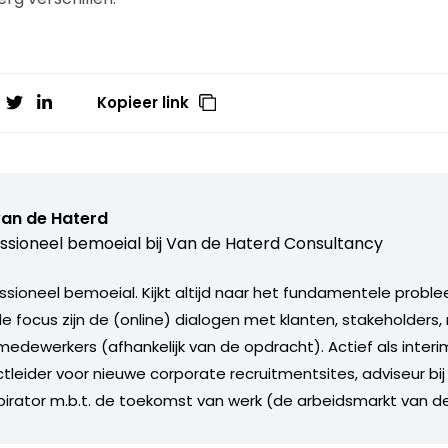
Kopieer link
van de Haterd
ssioneel bemoeial bij
Van de Haterd Consultancy
ssioneel bemoeial. Kijkt altijd naar het fundamentele proble
ale focus zijn de (online) dialogen met klanten, stakeholder
edewerkers (afhankelijk van de opdracht). Actief als inte
tleider voor nieuwe corporate recruitmentsites, adviseur bij
spirator m.b.t. de toekomst van werk (de arbeidsmarkt van d