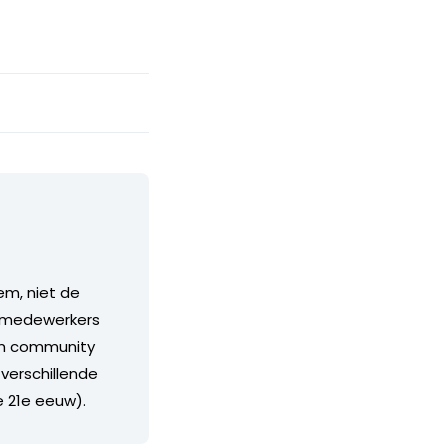
em, niet de
s, medewerkers
rim community
 verschillende
e 21e eeuw).