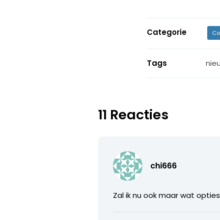
Categorie
Co
Tags
nie
11 Reacties
chi666
Zal ik nu ook maar wat opti