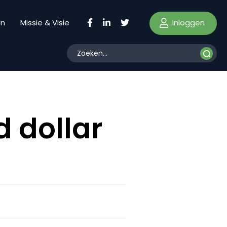
Inloggen
en
Missie & Visie
d dollar