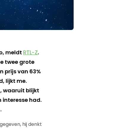
oo, meldt
RTL-Z
.
de twee grote
n prijs van 63%
, lijkt me.
 waaruit blijkt
 interesse had.
.
gegeven, hij denkt