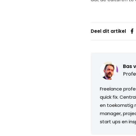
Deel dit artikel
Bas 
Profe
Freelance profe
quick fix. Centr
en toekomstig m
manager, projec
start ups en in