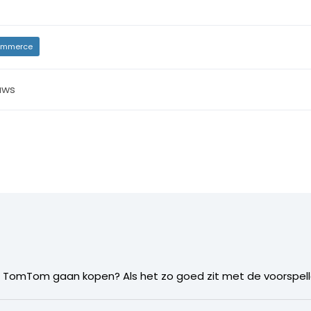
mmerce
uws
es TomTom gaan kopen? Als het zo goed zit met de voorspe