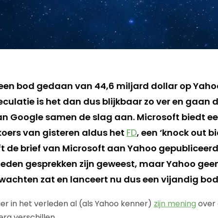
 een bod gedaan van 44,6 miljard dollar op Yah
culatie is het dan dus blijkbaar zo ver en gaan 
n Google samen de slag aan. Microsoft biedt ee
oers van gisteren aldus het
FD
, een ‘knock out bid
t de brief van Microsoft aan Yahoo gepubliceerd,
erleden gesprekken zijn geweest, maar Yahoo geen
 wachten zat en lanceert nu dus een vijandig bod
ier in het verleden al (als Yahoo kenner)
zijn mening
over 
erg verschillen.