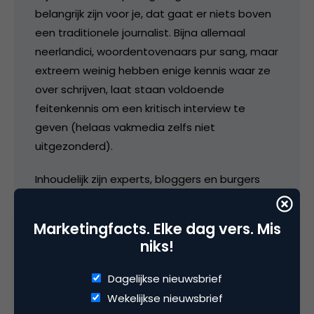
belangrijk zijn voor je, dat gaat er niets boven
een traditionele journalist. Bijna allemaal
neerlandici, woordentovenaars pur sang, maar
extreem weinig hebben enige kennis waar ze
over schrijven, laat staan voldoende
feitenkennis om een kritisch interview te
geven (helaas vakmedia zelfs niet
uitgezonderd).
Inhoudelijk zijn experts, bloggers en burgers
vaak veel beter op de hoogte. Ze schrijven
namelijk enkel over hun passie en weten daar
Marketingfacts. Elke dag vers. Mis
veel meer van af.
niks!
Onafhankelijkheid heeft helaas geen van
Dagelijkse nieuwsbrief
beiden. De journalist zoekt doorgaans naar
Wekelijkse nieuwsbrief
bewijs voor zijn of haar statement, zijn of haar