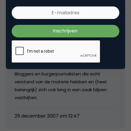
mening. De burgerjournalist of blogger heeft
soms andere visies en beelden, wat door
anderen (zoals Willen L) gezien wordt als non
nieuws.
De combinatie van beiden is volgens mij
essentieel. Journalisten die veel eindredactie
doen en ook het ‘niet boeiende’ nieuws
oppakken, omdat het vermeld ‘moet worden’.
Bloggers en burgerjournalisten die echt
verstand van de materie hebben en (heel
belangrijk) zich ook lang in een zaak blijven
vastbijten.
25 december 2007 om 12:47