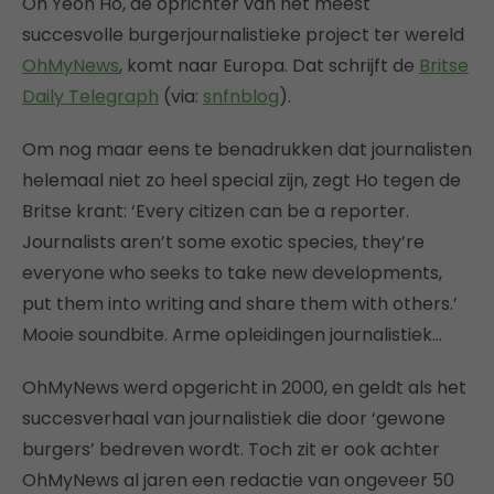
Oh Yeon Ho, de oprichter van het meest
succesvolle burgerjournalistieke project ter wereld
OhMyNews
, komt naar Europa. Dat schrijft de
Britse
Daily Telegraph
(via:
snfnblog
).
Om nog maar eens te benadrukken dat journalisten
helemaal niet zo heel special zijn, zegt Ho tegen de
Britse krant: ‘Every citizen can be a reporter.
Journalists aren’t some exotic species, they’re
everyone who seeks to take new developments,
put them into writing and share them with others.’
Mooie soundbite. Arme opleidingen journalistiek…
OhMyNews werd opgericht in 2000, en geldt als het
succesverhaal van journalistiek die door ‘gewone
burgers’ bedreven wordt. Toch zit er ook achter
OhMyNews al jaren een redactie van ongeveer 50