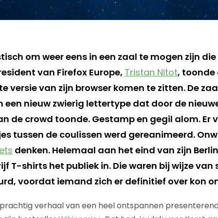
tisch om weer eens in een zaal te mogen zijn die
resident van Firefox Europe,
Tristan Nitot
, toonde
te versie van zijn browser komen te zitten. De z
n een nieuw zwierig lettertype dat door de nieuw
n de crowd toonde. Gestamp en gegil alom. Er vi
etjes tussen de coulissen werd gereanimeerd. Onw
ets
denken. Helemaal aan het eind van zijn Berli
jf T-shirts het publiek in. Die waren bij wijze van
rd, voordat iemand zich er definitief over kon o
 prachtig verhaal van een heel ontspannen presenteren