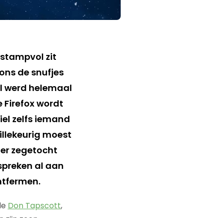
 stampvol zit
 ons de snufjes
aal werd helemaal
e Firefox wordt
el zelfs iemand
illekeurig moest
ner zegetocht
 spreken al aan
ntfermen.
de
Don Tapscott
,