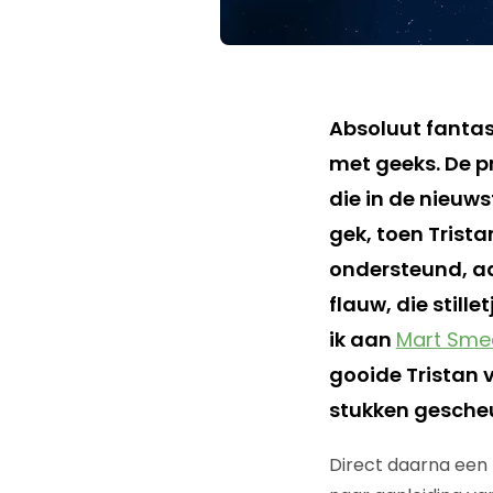
Absoluut fantas
met geeks. De p
die in de nieuws
gek, toen Trista
ondersteund, aa
flauw, die still
ik aan
Mart Sme
gooide Tristan vi
stukken gescheu
Direct daarna een