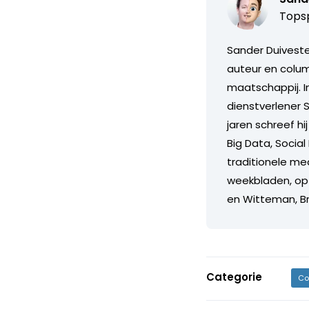
Topsp
Sander Duiveste
auteur en colum
maatschappij. I
dienstverlener 
jaren schreef h
Big Data, Social
traditionele me
weekbladen, op 
en Witteman, B
Categorie
Co