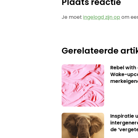
Plaats reactie
Je moet
ingelogd zijn op
om een
Gerelateerde arti
Rebel with
Wake-upca
merkeigen
Inspiratie 
intergener
de ‘verget