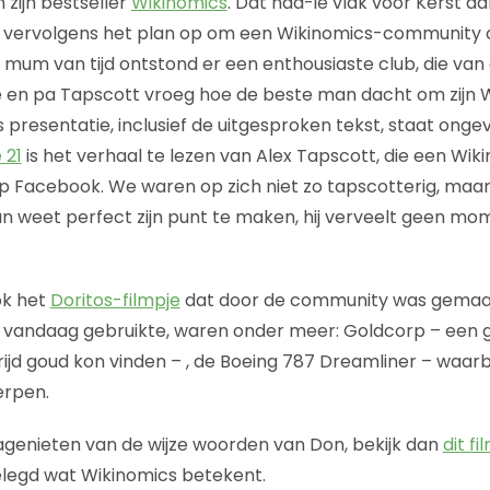
 zijn bestseller
Wikinomics
. Dat had-ie vlak voor Kerst aa
e vervolgens het plan op om een Wikinomics-community
 mum van tijd ontstond er een enthousiaste club, die van 
 en pa Tapscott vroeg hoe de beste man dacht om zijn 
presentatie, inclusief de uitgesproken tekst, staat onge
 21
is het verhaal te lezen van Alex Tapscott, die een Wik
p Facebook. We waren op zich niet zo tapscotterig, maa
 weet perfect zijn punt te maken, hij verveelt geen mom
ok het
Doritos-filmpje
dat door de community was gemaa
j vandaag gebruikte, waren onder meer: Goldcorp – een g
ijd goud kon vinden – , de Boeing 787 Dreamliner – waa
erpen.
agenieten van de wijze woorden van Don, bekijk dan
dit fi
elegd wat Wikinomics betekent.