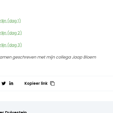
lijn (dag 1)
lijn (dag 2)
lijn (dag 3)
k samen geschreven met mijn collega Jaap Bloem
Kopieer link
er Duivestein