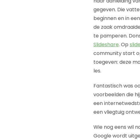
naar aanleiding van
gegeven. Die vatt
beginnen en in een
de zaak omdraaide
te pamperen. Dons 
Slideshare
. Op
slide
community start o
toegeven: deze man
les.
Fantastisch was o
voorbeelden die hi
een internetwedstr
een vliegtuig ontw
Wie nog eens wil n
Google wordt uitg