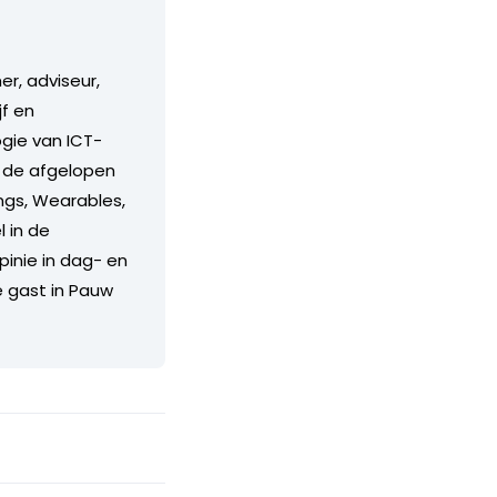
r, adviseur,
f en
ogie van ICT-
n de afgelopen
ings, Wearables,
l in de
pinie in dag- en
e gast in Pauw