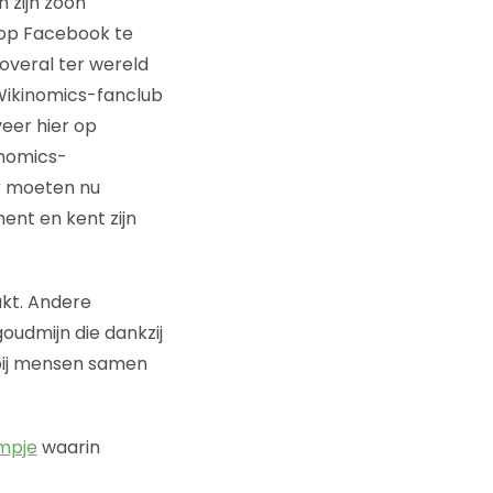
n zijn zoon
 op Facebook te
overal ter wereld
Wikinomics-fanclub
veer hier op
inomics-
r moeten nu
ent en kent zijn
kt. Andere
oudmijn die dankzij
rbij mensen samen
lmpje
waarin