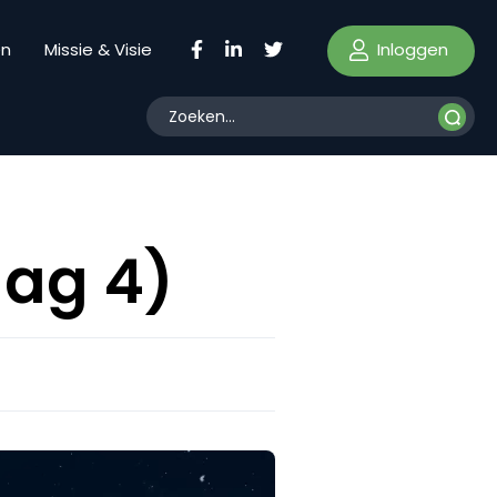
Inloggen
en
Missie & Visie
dag 4)