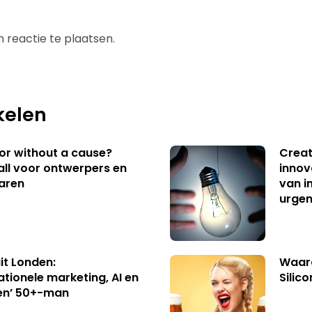
 reactie te plaatsen.
kelen
 or without a cause?
Creat
ll voor ontwerpers en
innov
aren
van i
urgen
uit Londen:
Waaro
ationele marketing, AI en
Silico
en’ 50+-man