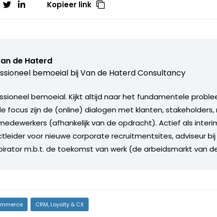
Kopieer link
van de Haterd
ssioneel bemoeial bij
Van de Haterd Consultancy
ssioneel bemoeial. Kijkt altijd naar het fundamentele proble
ale focus zijn de (online) dialogen met klanten, stakeholder
edewerkers (afhankelijk van de opdracht). Actief als inte
tleider voor nieuwe corporate recruitmentsites, adviseur bij
spirator m.b.t. de toekomst van werk (de arbeidsmarkt van d
mmerce
CRM, Loyalty & CX