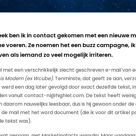
ek ben ik in contact gekomen met een nieuwe m
 voeren. Ze noemen het een buzz campagne, ik z
en als iemand zo veel mogelijk irriteren.
 met een verschrikkelijk slecht geschreven e-mail van e
cis Modem (ex Wcube)
. Tenminste, dat geeft ze aan, verz
 werd een dag later gevolgd door exact dezelfde tekst, i
den vanuit contact-nl@highlet.com. De tekst heeft weini
 daarom nauwelijks leesbaar, dus is hij gewoon onder de
 de mail met het word document (die ik voor dit artikel
de tekst was).
wat gespam, niet Marketingfacts waardig. Maar vandaa