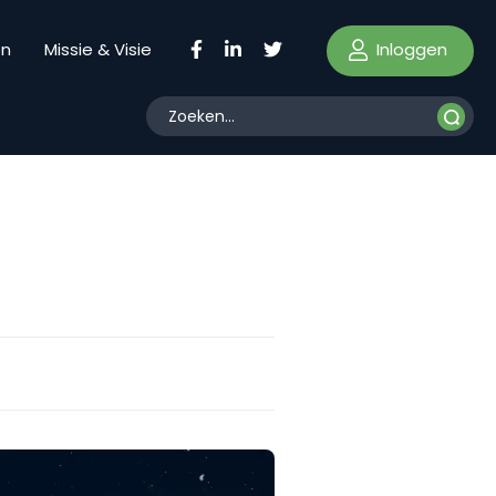
Inloggen
en
Missie & Visie