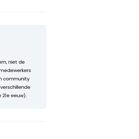
em, niet de
s, medewerkers
rim community
 verschillende
e 21e eeuw).