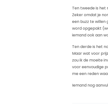
Ten tweede is het n
Zeker omdat je no
een buzz te wille
word opgepakt (wat
iemand ook aan waa
Ten derde is het no
Maar wat voor prij
zou ik de moeite i
voor eenvoudige pr
me een reden waaro
Iemand nog aanvul