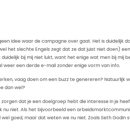
geen idee waar de campagne over gaat. Het is duidelijk 
l het slechte Engels zegt dat ze dat juist niet doen) een
duidelijk bij mij niet lukt, want het enige wat men bij mij be
 al weer een derde e-mail zonder enige vorm van info.
erken, vaag doen om een buzz te genereren? Natuurlijk we
oe dan wel?
zorgen dat je een doelgroep hebt die interesse in je heeft
ik nu niet. Als het bijvoorbeeld een arbeidsmarktcommun
tal wel goed, maar dat weten we nu niet. Zoals Seth Godin st