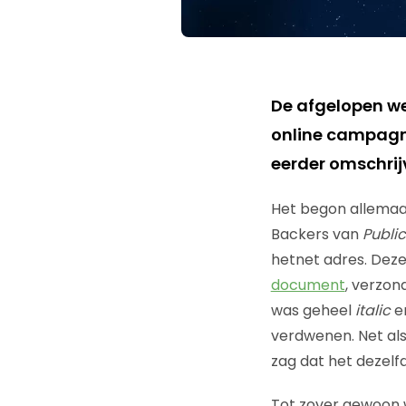
De afgelopen we
online campagne
eerder omschrijv
Het begon allemaal
Backers van
Publi
hetnet adres. Deze
document
, verzon
was geheel
italic
en
verdwenen. Net als
zag dat het dezelf
Tot zover gewoon 