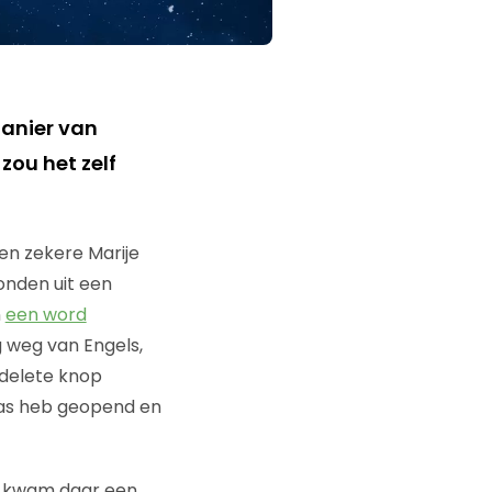
anier van
ou het zelf
en zekere Marije
onden uit een
n
een word
g weg van Engels,
 delete knop
 pas heb geopend en
g kwam daar een