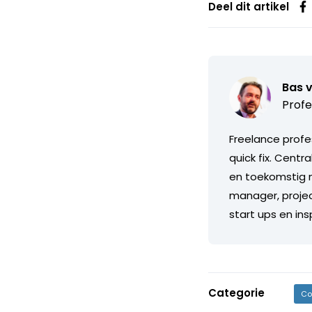
Deel dit artikel
Bas 
Profe
Freelance profe
quick fix. Centr
en toekomstig m
manager, projec
start ups en in
Categorie
Co