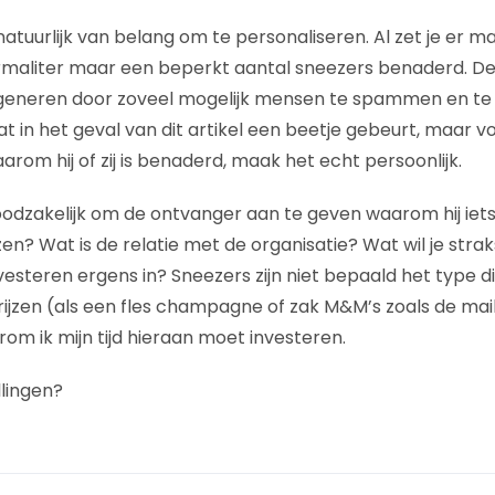
atuurlijk van belang om te personaliseren. Al zet je er m
rmaliter maar een beperkt aantal sneezers benaderd. De
n generen door zoveel mogelijk mensen te spammen en te
 in het geval van dit artikel een beetje gebeurt, maar vo
rom hij of zij is benaderd, maak het echt persoonlijk.
odzakelijk om de ontvanger aan te geven waarom hij iets d
zen? Wat is de relatie met de organisatie? Wat wil je str
nvesteren ergens in? Sneezers zijn niet bepaald het type 
ijzen (als een fles champagne of zak M&M’s zoals de mail
m ik mijn tijd hieraan moet investeren.
lingen?