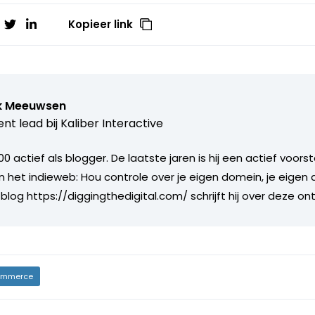
Kopieer link
k Meeuwsen
nt lead bij
Kaliber Interactive
000 actief als blogger. De laatste jaren is hij een actief voor
n het indieweb: Hou controle over je eigen domein, je eigen
 blog https://diggingthedigital.com/ schrijft hij over deze on
mmerce