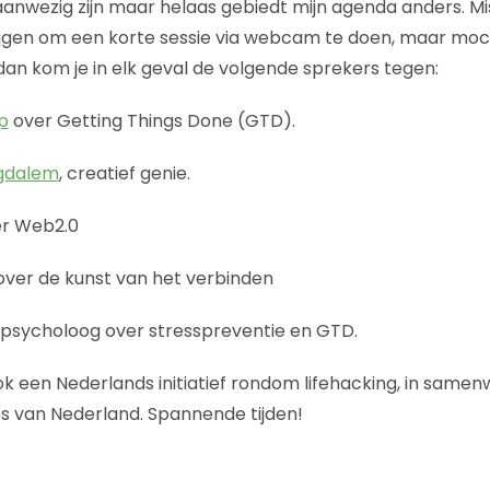
 aanwezig zijn maar helaas gebiedt mijn agenda anders. M
ijgen om een korte sessie via webcam te doen, maar moc
n kom je in elk geval de volgende sprekers tegen:
p
over Getting Things Done (GTD).
gdalem
, creatief genie.
r Web2.0
ver de kunst van het verbinden
 psycholoog over stresspreventie en GTD.
ok een Nederlands initiatief rondom lifehacking, in same
es van Nederland. Spannende tijden!