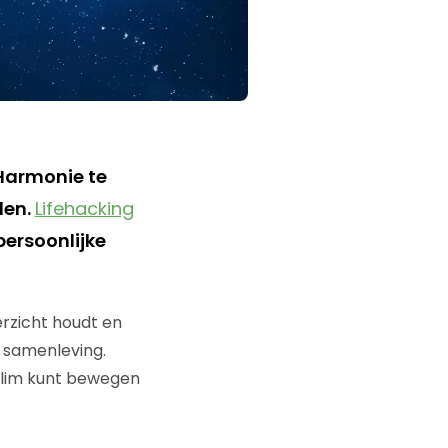
Harmonie te
den.
Lifehacking
ersoonlijke
verzicht houdt en
 samenleving.
 slim kunt bewegen