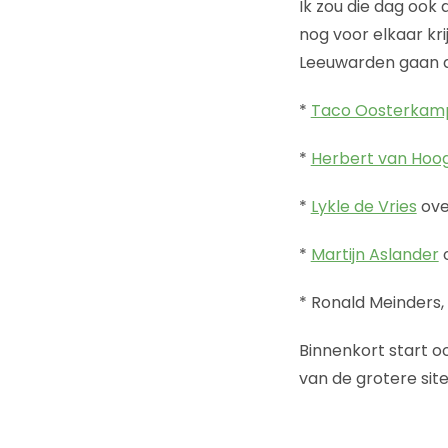
Ik zou die dag ook
nog voor elkaar kr
Leeuwarden gaan da
*
Taco Oosterkam
*
Herbert van Hoo
*
Lykle de Vries
ove
*
Martijn Aslander
o
* Ronald Meinders,
Binnenkort start o
van de grotere sit