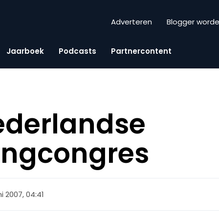
Adverteren
Blogger word
Jaarboek
Podcasts
Partnercontent
ederlandse
ingcongres
ni 2007, 04:41