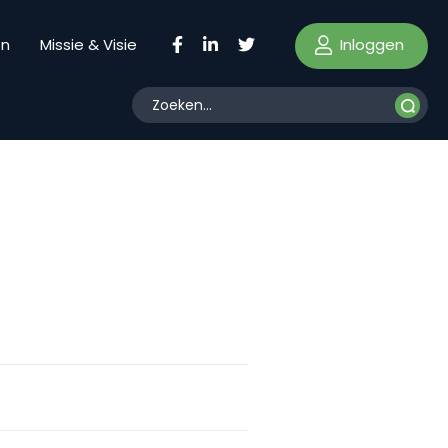
Inloggen
en
Missie & Visie