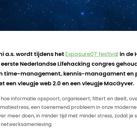
ni a.s. wordt tijdens het
Exposure07 festival
in de 
 eerste Nederlandse Lifehacking congres gehou
sen time-management, kennis-managament en p
et een vleugje web 2.0 en een vleugje MacGyver.
e hoe informatie opspoort, organiseert, filtert en deelt, o
rmatiestress, een toenemend probleem in onze moderne
ver meer doen, in minder tijd met minder stress, zodat je
n netwerksamenleving.