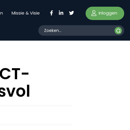
Inloggen
en
Missie & Visie
ICT-
svol