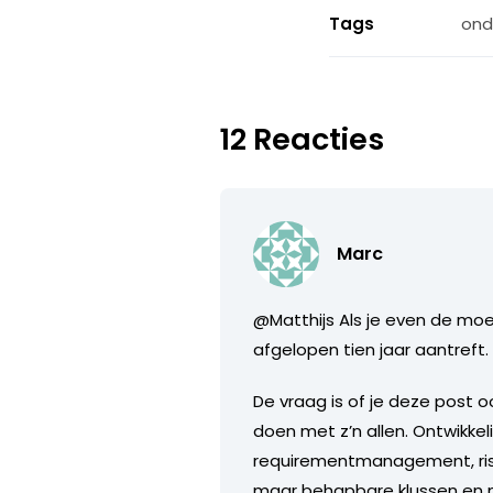
Tags
ond
12 Reacties
Marc
@Matthijs Als je even de moe
afgelopen tien jaar aantreft.
De vraag is of je deze post o
doen met z’n allen. Ontwikke
requirementmanagement, risi
maar behapbare klussen en na