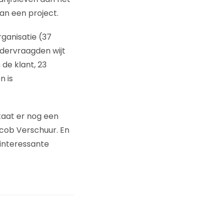
an een project.
ganisatie (37
ndervraagden wijt
de klant, 23
n is
taat er nog een
acob Verschuur. En
 interessante