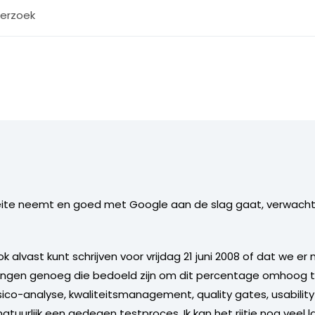
erzoek
ite neemt en goed met Google aan de slag gaat, verwacht ik
ok alvast kunt schrijven voor vrijdag 21 juni 2008 of dat we 
lingen genoeg die bedoeld zijn om dit percentage omhoog te 
co-analyse, kwaliteitsmanagement, quality gates, usabili
tuurlijk een gedegen testproces. Ik kan het rijtje nog veel