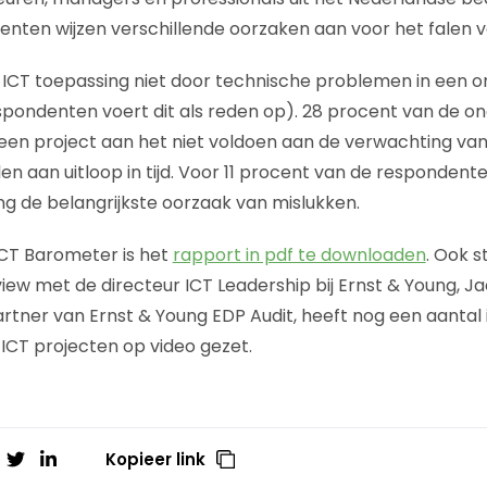
nten wijzen verschillende oorzaken aan voor het falen v
ICT toepassing niet door technische problemen in een or
pondenten voert dit als reden op). 28 procent van de o
een project aan het niet voldoen aan de verwachting van 
len aan uitloop in tijd. Voor 11 procent van de respondente
ng de belangrijkste oorzaak van mislukken.
ICT Barometer is het
rapport in pdf te downloaden
. Ook s
view met de directeur ICT Leadership bij Ernst & Young, J
partner van Ernst & Young EDP Audit, heeft nog een aantal
CT projecten op video gezet.
Kopieer link