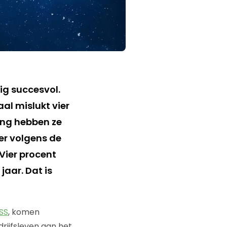
ig succesvol.
aal mislukt vier
oung hebben ze
er volgens de
Vier procent
jaar. Dat is
SS
, komen
rijfsleven aan het