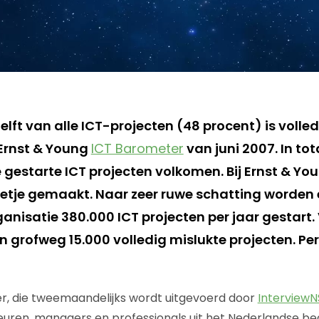
lft van alle ICT-projecten (48 procent) is volled
e Ernst & Young
ICT Barometer
van juni 2007. In tot
e gestarte ICT projecten volkomen. Bij Ernst & Y
tje gemaakt. Naar zeer ruwe schatting worden 
nisatie 380.000 ICT projecten per jaar gestart. 
n grofweg 15.000 volledig mislukte projecten. Per 
r, die tweemaandelijks wordt uitgevoerd door
InterviewN
uren, managers en professionals uit het Nederlandse bed