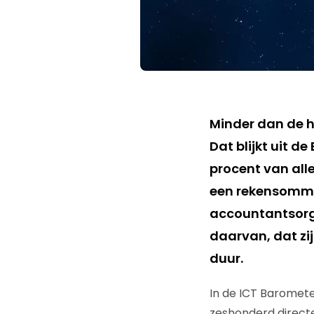
Minder dan de he
Dat blijkt uit d
procent van all
een rekensomme
accountantsorga
daarvan, dat zij
duur.
In de ICT Baromete
zeshonderd directe