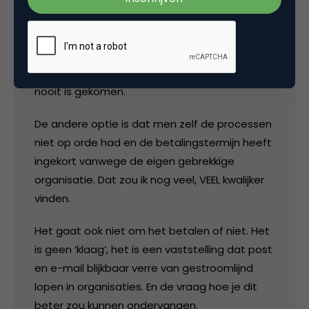
Het is nu geen eind mei, het is nu begin juni. En
ineens zijn die 14 dagen er 5 geworden.
Daaruit leid ik dus de conclusie af dat de
eerste herinnering die men beloofd heeft
nooit is gekomen.
De andere optie is dat men zelf de processen
niet op orde had en de betalingstermijn heeft
ingekort vanwege de eigen gebrekkige
organisatie. Dat zou ik nog veel, VEEL kwalijker
vinden.
Het gaat ook niet om het betalen of niet. Het
is geen ‘klaag’, het is een vaststelling dat post
en e-mail blijkbaar verre van gestroomlijnd
lopen in organisaties. En de vraag hoe je dit
beter zou kunnen ondervangen.