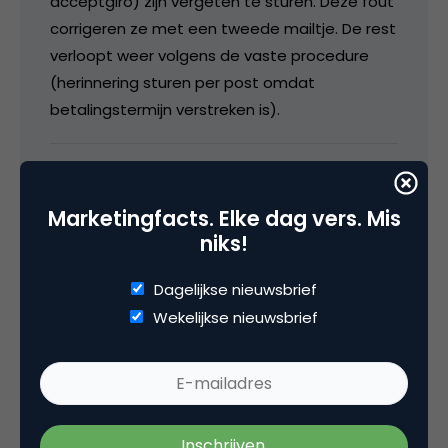
acceptgiro) zijn vergeten te sturen. Deze fout
corrigeren ze met een tweede mailtje. De rest
verloopt weer volgens de vaste procedure
(herinnering sturen per post omdat
betalingstermijn verstreken is).
9 juni 2007 om 16:37
Marketingfacts. Elke dag vers. Mis
niks!
Dagelijkse nieuwsbrief
chi666
Wekelijkse nieuwsbrief
Je leest geloof ik niet goed.
Eind mei ontvangt u een herinnering per post.
U heeft 14 dagen die te betalen.