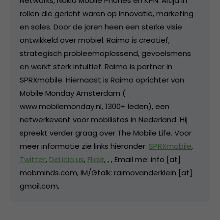
Networks, Nokia Mobile Phones en KPN. Altijd in
rollen die gericht waren op innovatie, marketing
en sales. Door de jaren heen een sterke visie
ontwikkeld over mobiel. Raimo is creatief,
strategisch probleemoplossend, gevoelsmens
en werkt sterk intuitief. Raimo is partner in
SPRXmobile. Hiernaast is Raimo oprichter van
Mobile Monday Amsterdam (
www.mobilemonday.nl, 1300+ leden), een
netwerkevent voor mobilistas in Nederland. Hij
spreekt verder graag over The Mobile Life. Voor
meer informatie zie links hieronder:
SPRXmobile
,
Twitter
,
Del.icio.us
,
Flickr
,
,
, Email me: info [at]
mobminds.com, IM/Gtalk: raimovanderklein [at]
gmail.com,