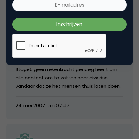
peter1977
Even voor de redactie; Dit is geen p2p hoor!
Het is gewoon een hele goede soort youtube.
Als je via
http://www.stage6.com
iets wilt
uploaden zul je het eerst om moeten zetten
naar divx. Dit is geen gerenamede .avi maar
daadwerkelijk een .divx-bestand. Ik denk dat
Stage6 geen rekenkracht genoeg heeft om
alle content om te zetten naar divx dus
vandaar dat ze het mensen thuis laten doen.
24 mei 2007 om 07:47