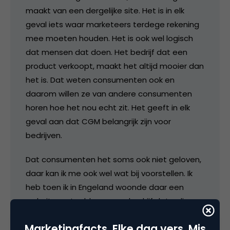
maakt van een dergelijke site. Het is in elk
geval iets waar marketeers terdege rekening
mee moeten houden. Het is ook wel logisch
dat mensen dat doen. Het bedrijf dat een
product verkoopt, maakt het altijd mooier dan
het is. Dat weten consumenten ook en
daarom willen ze van andere consumenten
horen hoe het nou echt zit. Het geeft in elk
geval aan dat CGM belangrijk zijn voor
bedrijven.
Dat consumenten het soms ook niet geloven,
daar kan ik me ook wel wat bij voorstellen. Ik
heb toen ik in Engeland woonde daar een
website vertaald voor een bedrijf dat online
mobiele telefoons verkocht. De vaste
Marketingfacts. Elke dag vers. Mis
medewekers daar gingen stelselmatig al die