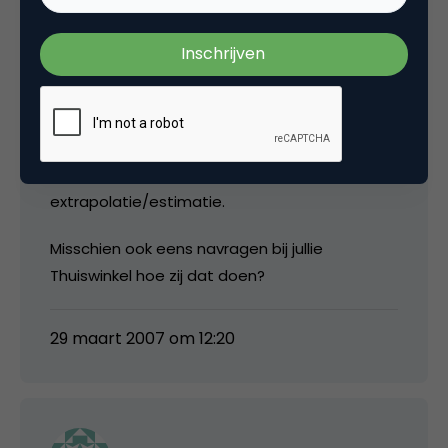
bij Amazon in Duitsland en het VK. Ik koop enkel
geschenken in eigen land.
3. Minstens de helft van de online aankopen
van Belgen gebeuren in het buitenland. Maar
niemand kan dat precies weten. De cijfers van
BeCommerce zijn dus een
extrapolatie/estimatie.
Misschien ook eens navragen bij jullie
Thuiswinkel hoe zij dat doen?
29 maart 2007 om 12:20