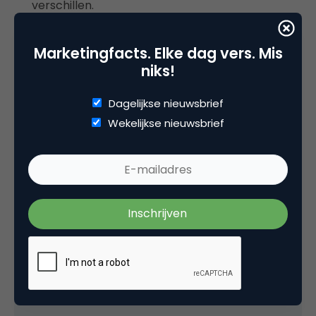
verschillen.
Marketingfacts. Elke dag vers. Mis
niks!
Deel dit artikel
Dagelijkse nieuwsbrief
Kopieer link
Wekelijkse nieuwsbrief
Marco Derksen
Partner bij
Upstream
Oprichter/partner Upstream, Marketingfacts,
Arnhem Direct, SportNext, TravelNext, RvT VPRO,
Bestuur Luxor Live, social business, onderwijs,
fotografie en vader!