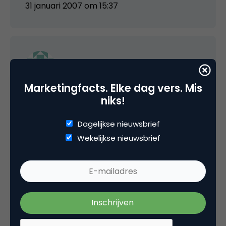
31 januari 2007 om 15:37
venturo
Marketingfacts. Elke dag vers. Mis
Ip technologie, aanmelding via de website.
niks!
Maar zullen we dit gesprek even met wat
minder publiek voortzetten?
Dagelijkse nieuwsbrief
Wekelijkse nieuwsbrief
31 januari 2007 om 15:57
Sjoerd