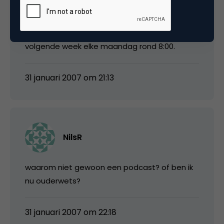
Donderdagochtend (morgen) om 8:00 alvast
de eerste om een beetje te wennen, vanaf
volgende week elke maandag rond 8:00.
31 januari 2007 om 21:13
NilsR
waarom niet gewoon een podcast? of ben ik
nu ouderwets?
31 januari 2007 om 22:18