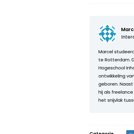
Marce
Inter
Marcel studeer
te Rotterdam. 
Hogeschool Inhol
ontwikkeling van
geboren. Naast z
hij als freelanc
het snijvlak tu
Categorie