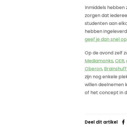
Inmiddels hebben 
zorgen dat iederee
studenten aan elka
hebben ingeleverd.
geef je dan snel op
Op de avond zelf z
Mediamonks
,
OER
,
Oberon
,
Brainshuff
zijn nog enkele pl
willen deelnemen 
of het concept in
Deel dit artikel