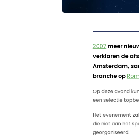
2007
meer nieuw
verklaren de a
Amsterdam, s
branche op
Roma
Op deze avond kun
een selectie topbe
Het evenement zal
die niet aan het s
georganiseerd.