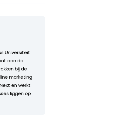
 Universiteit
ent aan de
rokken bij de
nline marketing
 Next en werkt
esses liggen op