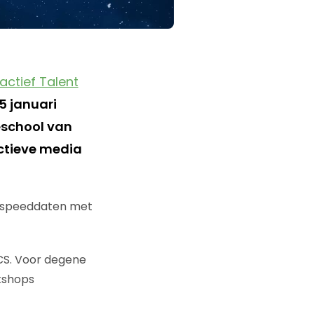
actief Talent
5 januari
school van
actieve media
e speeddaten met
CS. Voor degene
kshops