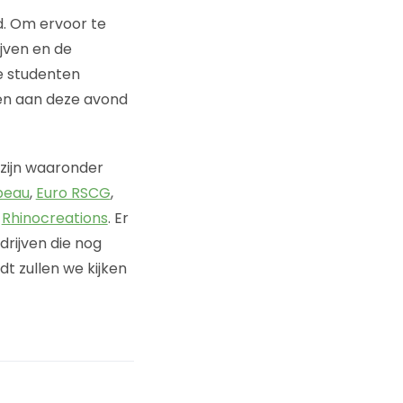
d. Om ervoor te
jven en de
e studenten
emen aan deze avond
 zijn waaronder
beau
,
Euro RSCG
,
n
Rhinocreations
. Er
drijven die nog
t zullen we kijken