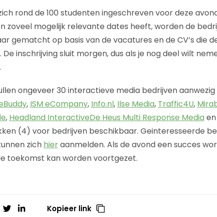
zich rond de 100 studenten ingeschreven voor deze avon
n zoveel mogelijk relevante dates heeft, worden de bedri
ar gematcht op basis van de vacatures en de CV’s die d
 De inschrijving sluit morgen, dus als je nog deel wilt n
.
ullen ongeveer 30 interactieve media bedrijven aanwezig
eBuddy
,
ISM eCompany
,
Info.nl
,
Ilse Media
,
Traffic4U
,
Mira
le
,
Headland Interactive
De Heus Multi Response Media
e
ekken (4) voor bedrijven beschikbaar. Geinteresseerde be
kunnen zich
hier
aanmelden. Als de avond een succes word
 de toekomst kan worden voortgezet.
Kopieer link