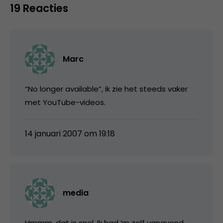
19 Reacties
Marc
“No longer available”, ik zie het steeds vaker
met YouTube-videos.
14 januari 2007 om 19:18
media
Hmmm, dat is snel. Ik had ‘m zelf vanavond