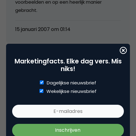
voorbeelden en op een heerlijk manier
gebracht.
15 januari 2007 om 01:14
Marketingfacts. Elke dag vers. Mis
Nilles
niks!
Dagelijkse nieuwsbrief
jammer dat het gedeelte van Telemarketeers
Wekelijkse nieuwsbrief
hier niet in zit.
Is ook erg leuk en herkenbaar.
(vooral de vrouw op de eerste rij die zegt
geen telemarketeer te zijn maar telefonisch