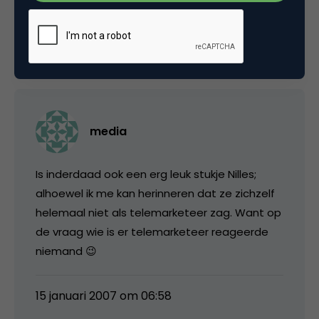
verkoopster.)
15 januari 2007 om 06:54
media
Is inderdaad ook een erg leuk stukje Nilles;
alhoewel ik me kan herinneren dat ze zichzelf
helemaal niet als telemarketeer zag. Want op
de vraag wie is er telemarketeer reageerde
niemand 😉
15 januari 2007 om 06:58