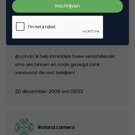
media
@Bas: kun je iets laten zien/horen van die
voicecard?
@Johan: ik heb inmiddels twee verschillende
sms-jes binnen en zoals gezegd zal ik
vanavond de rest bekijken!
20 december 2006 om 09:03
Roland Lamers